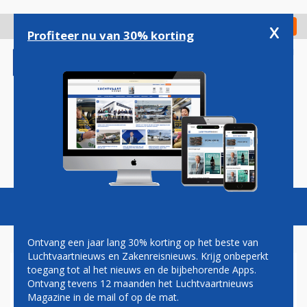
Overslaan
en
x
Digitaal Magazine
Registreer
Check in
naar
Profiteer nu van 30% korting
de
inhoud
gaan
Magazine
Podcasts
Vacatures
Toggl
naviga
Ontvang een jaar lang 30% korting op het beste van
Luchtvaartnieuws en Zakenreisnieuws. Krijg onbeperkt
toegang tot al het nieuws en de bijbehorende Apps.
AUSTRALISCH ALLIANCE
Ontvang tevens 12 maanden het Luchtvaartnieuws
AIRLINES SCHAFT ZESTIEN
Magazine in de mail of op de mat.