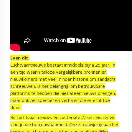
Even dit:
Luchtvaartnieuws bestaat inmiddels bijna 25 jaar. In
een tijd waarin talloze vergelijkbare bronnen en
nieuwkomers met veel minder historie om aandacht
schreeuwen, is het belangrijk om betrouwbare
platforms te hebben die niet alleen nieuws brengen,
maar ook perspectief en verhalen die er echt toe
doen.
Bij Luchtvaartnieuws en zustersite Zakenreisnieuws
vind je die betrouwbaarheid. Onze toewijding aan het
leveren van het meest actuele en onafhankelijke