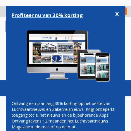
Overslaan
en
x
Digitaal Magazine
Registreer
Check in
naar
Profiteer nu van 30% korting
de
inhoud
gaan
Magazine
Podcasts
Vacatures
Toggl
naviga
Ontvang een jaar lang 30% korting op het beste van
Luchtvaartnieuws en Zakenreisnieuws. Krijg onbeperkt
toegang tot al het nieuws en de bijbehorende Apps.
ALLIANCE AIRLINES
Ontvang tevens 12 maanden het Luchtvaartnieuws
ONTVANGT EERSTE EMBRAER
Magazine in de mail of op de mat.