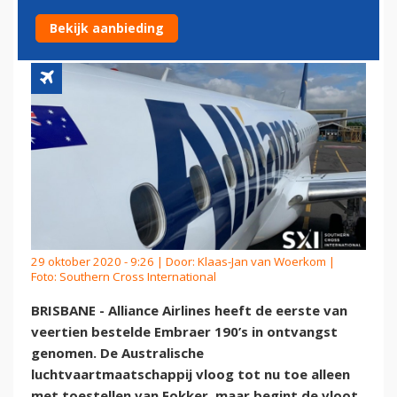
190
Bekijk aanbieding
29 oktober 2020 - 9:26 | Door:
Klaas-Jan van Woerkom
|
Foto: Southern Cross International
BRISBANE - Alliance Airlines heeft de eerste van
veertien bestelde Embraer 190’s in ontvangst
genomen. De Australische
luchtvaartmaatschappij vloog tot nu toe alleen
met toestellen van Fokker, maar begint de vloot