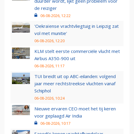
duurder wordt, lijkt geen probleem voor
de reiziger
06-08-2026, 12:22
'Oekraïense vrachtvliegtuig in Leipzig zat
vol met munitie'
06-08-2026, 12:20
KLM stelt eerste commerciële vlucht met
Airbus A350-900 uit
06-08-2026, 11:17
TUI breidt uit op ABC-eilanden: volgend
jaar meer rechtstreekse vluchten vanaf
Schiphol
06-08-2026, 10:24
Nieuwe ervaren CEO moet het tij keren
voor geplaagd Air India
06-08-2026, 10:17
Saoedi’s kopen vrachtafhandelaar