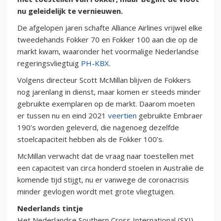
nu geleidelijk te vernieuwen.
De afgelopen jaren schafte Alliance Airlines vrijwel elke
tweedehands Fokker 70 en Fokker 100 aan die op de
markt kwam, waaronder het voormalige Nederlandse
regeringsvliegtuig
PH-KBX
.
Volgens directeur Scott McMillan blijven de Fokkers
nog jarenlang in dienst, maar komen er steeds minder
gebruikte exemplaren op de markt. Daarom moeten
er tussen nu en eind 2021
veertien
gebruikte Embraer
190’s worden geleverd, die nagenoeg dezelfde
stoelcapaciteit hebben als de Fokker 100’s.
McMillan verwacht dat de vraag naar toestellen met
een capaciteit van circa honderd stoelen in Australië de
komende tijd stijgt, nu er vanwege de coronacrisis
minder gevlogen wordt met grote vliegtuigen.
Nederlands tintje
Het Nederlandse Southern Cross International (SXI)