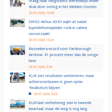
Vraag naar vliegtickets wereldwijd onder
druk door oorlog in het Midden-Oosten
30-07-2026, 10:36
SWISS-Airbus A330 wijkt uit nadat
koptelefoonoplader rook in cabine
veroorzaakt
30-07-2026, 10:23
Bezoekersrecord voor Farnborough
Airshow: 41 procent meer dan de vorige
keer
30-07-2026, 9:30
KLM ziet resultaten verbeteren, maar
achteroverleunen is geen optie:
‘Realistisch blijven’
30-07-2026, 9:29
KLM laat verbetering zien in tweede
kwartaal, maar de weg is nog lang