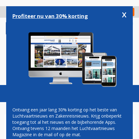
Overslaan
en
x
Digitaal Magazine
Registreer
Check in
naar
Profiteer nu van 30% korting
de
inhoud
gaan
Magazine
Podcasts
Vacatures
Toggl
naviga
Ontvang een jaar lang 30% korting op het beste van
Luchtvaartnieuws en Zakenreisnieuws. Krijg onbeperkt
toegang tot al het nieuws en de bijbehorende Apps.
AUSTRIAN AIRLINES
Ontvang tevens 12 maanden het Luchtvaartnieuws
PLAATST EXTRA PREMIUM
Magazine in de mail of op de mat.