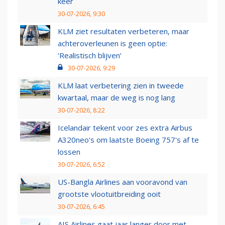
keer
30-07-2026, 9:30
KLM ziet resultaten verbeteren, maar
achteroverleunen is geen optie:
‘Realistisch blijven’
30-07-2026, 9:29
KLM laat verbetering zien in tweede
kwartaal, maar de weg is nog lang
30-07-2026, 8:22
Icelandair tekent voor zes extra Airbus
A320neo's om laatste Boeing 757's af te
lossen
30-07-2026, 6:52
US-Bangla Airlines aan vooravond van
grootste vlootuitbreiding ooit
30-07-2026, 6:45
AIS Airlines gaat jaar langer door met