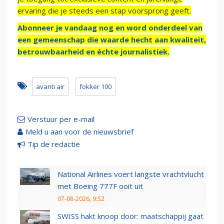
ervaring die je steeds een stap voorsprong geeft.
Abonneer je vandaag nog en word onderdeel van
een gemeenschap die waarde hecht aan kwaliteit,
betrouwbaarheid en échte journalistiek.
avanti air
fokker 100
Verstuur per e-mail
Meld u aan voor de nieuwsbrief
Tip de redactie
National Airlines voert langste vrachtvlucht
met Boeing 777F ooit uit
07-08-2026, 9:52
SWISS hakt knoop door: maatschappij gaat