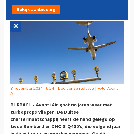
TURBOPROPS
Bekijk aanbieding
8 november 2021 - 9:24 | Door:
onze redactie
| Foto: Avanti
Air
BURBACH - Avanti Air gaat na jaren weer met
turboprops vliegen. De Duitse
chartermaatschappij heeft de hand gelegd op
twee Bombardier DHC-8-Q400’s, die volgend jaar
in dienst moeten worden genomen. Op dit