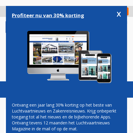
Overslaan
en
x
Digitaal Magazine
Registreer
Check in
naar
Profiteer nu van 30% korting
de
inhoud
gaan
Magazine
Podcasts
Vacatures
Toggl
naviga
Ontvang een jaar lang 30% korting op het beste van
Luchtvaartnieuws en Zakenreisnieuws. Krijg onbeperkt
toegang tot al het nieuws en de bijbehorende Apps.
AVANTI AIR SCHAKELT OVER
Ontvang tevens 12 maanden het Luchtvaartnieuws
VAN FOKKER 100 OP
Magazine in de mail of op de mat.