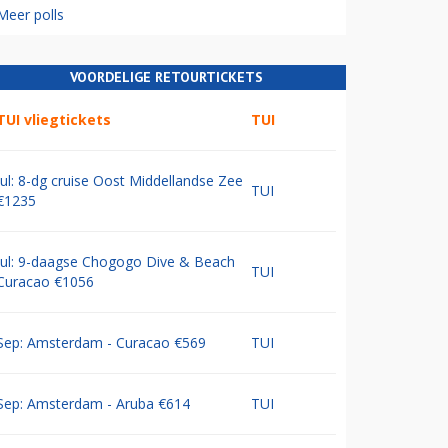
Meer polls
VOORDELIGE RETOURTICKETS
TUI vliegtickets
TUI
Jul: 8-dg cruise Oost Middellandse Zee
TUI
€1235
Jul: 9-daagse Chogogo Dive & Beach
TUI
Curacao €1056
Sep: Amsterdam - Curacao €569
TUI
Sep: Amsterdam - Aruba €614
TUI