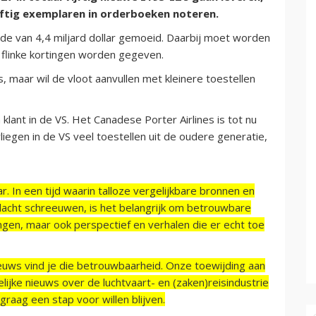
jftig exemplaren in orderboeken noteren.
arde van 4,4 miljard dollar gemoeid. Daarbij moet worden
k flinke kortingen worden gegeven.
s, maar wil de vloot aanvullen met kleinere toestellen
lant in de VS. Het Canadese Porter Airlines is tot nu
iegen in de VS veel toestellen uit de oudere generatie,
r. In een tijd waarin talloze vergelijkbare bronnen en
acht schreeuwen, is het belangrijk om betrouwbare
ngen, maar ook perspectief en verhalen die er echt toe
ieuws vind je die betrouwbaarheid. Onze toewijding aan
ijke nieuws over de luchtvaart- en (zaken)reisindustrie
raag een stap voor willen blijven.