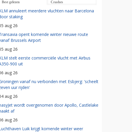
Best gelezen
Crashes
KLM annuleert meerdere vluchten naar Barcelona
door staking
05 aug 26
Transavia opent komende winter nieuwe route
vanaf Brussels Airport
05 aug 26
KLM stelt eerste commerciële vlucht met Airbus
A350-900 uit
06 aug 26
Groningen vanaf nu verbonden met Esbjerg: 'scheelt
zeven uur rijden'
04 aug 26
easyJet wordt overgenomen door Apollo, Castlelake
haakt af
06 aug 26
Luchthaven Luik krijgt komende winter weer