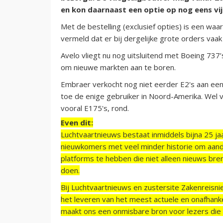
en kon daarnaast een optie op nog eens vi
Met de bestelling (exclusief opties) is een wa
vermeld dat er bij dergelijke grote orders vaa
Avelo vliegt nu nog uitsluitend met Boeing 737’
om nieuwe markten aan te boren.
Embraer verkocht nog niet eerder E2's aan een k
toe de enige gebruiker in Noord-Amerika. Wel vl
vooral E175's, rond.
Even dit:
Luchtvaartnieuws bestaat inmiddels bijna 25 jaa
nieuwkomers met veel minder historie om aand
platforms te hebben die niet alleen nieuws bre
doen.
Bij Luchtvaartnieuws en zustersite Zakenreisn
het leveren van het meest actuele en onafhankel
maakt ons een onmisbare bron voor lezers die g