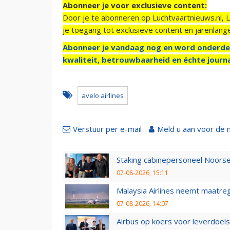
Abonneer je voor exclusieve content:
Door je te abonneren op Luchtvaartnieuws.nl, 
je toegang tot exclusieve content en jarenlang
Abonneer je vandaag nog en word onderde
kwaliteit, betrouwbaarheid en échte journa
avelo airlines
Verstuur per e-mail
Meld u aan voor de 
Staking cabinepersoneel Noorse
07-08-2026, 15:11
Malaysia Airlines neemt maatreg
07-08-2026, 14:07
Airbus op koers voor leverdoelst