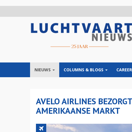
Overslaan
en
naar
de
inhoud
gaan
NIEUWS
COLUMNS & BLOGS
CAREER
AVELO AIRLINES BEZORG
AMERIKAANSE MARKT