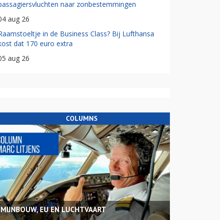
passagiersvluchten naar zonbestemmingen
04 aug 26
Raamstoeltje in de Business Class? Bij Lufthansa
kost dat 170 euro extra
05 aug 26
COLUMNS
MIJNBOUW, EU EN LUCHTVAART