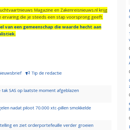
Luchtvaartnieuws Magazine en Zakenreisnieuws.nl krijg
e ervaring die je steeds een stap voorsprong geeft.
el van een gemeenschap die waarde hecht aan
listiek.
nieuwsbrief
Tip de redactie
 tak SAS op laatste moment afgeblazen
elen nadat piloot 70.000 xtc-pillen smokkelde
elling en ziet orderportefeuille verder groeien