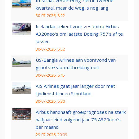
KLM laat verbetering zien in tweede
kwartaal, maar de weg is nog lang
30-07-2026, 8:22
Icelandair tekent voor zes extra Airbus
A320neo's om laatste Boeing 757's af te
lossen
30-07-2026, 6:52
US-Bangla Airlines aan vooravond van
grootste vlootuitbreiding ooit
30-07-2026, 6:45
AIS Airlines gaat jaar langer door met
lijndienst binnen Schotland
30-07-2026, 6:30
Airbus handhaaft groeiprognoses na sterk
halfjaar: eind volgend jaar 75 A320neo’s
per maand
29-07-2026, 20:09