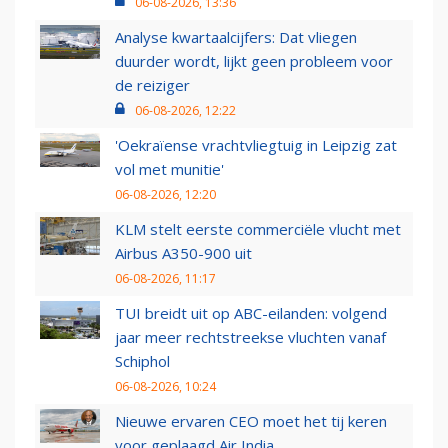
06-08-2026, 13:36
Analyse kwartaalcijfers: Dat vliegen
duurder wordt, lijkt geen probleem voor
de reiziger
06-08-2026, 12:22
'Oekraïense vrachtvliegtuig in Leipzig zat
vol met munitie'
06-08-2026, 12:20
KLM stelt eerste commerciële vlucht met
Airbus A350-900 uit
06-08-2026, 11:17
TUI breidt uit op ABC-eilanden: volgend
jaar meer rechtstreekse vluchten vanaf
Schiphol
06-08-2026, 10:24
Nieuwe ervaren CEO moet het tij keren
voor geplaagd Air India