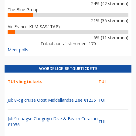
24% (42 stemmen)
The Blue Group
21% (36 stemmen)
Air-France-KLM-SAS(-TAP)
6% (11 stemmen)
Totaal aantal stemmen: 170
Meer polls
VOORDELIGE RETOURTICKETS
TUI vliegtickets
TUI
Jul: 8-dg cruise Oost Middellandse Zee €1235
TUI
Jul: 9-daagse Chogogo Dive & Beach Curacao
TUI
€1056