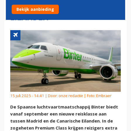
MADRID EN CANARISCHE
Bekijk aanbieding
EILANDEN
15 juli 2025 - 14:41 | Door:
onze redactie
| Foto: Embraer
De Spaanse luchtvaartmaatschappij Binter biedt
vanaf september een nieuwe reisklasse aan
tussen Madrid en de Canarische Eilanden. In de
zogeheten Premium Class krijgen reizigers extra