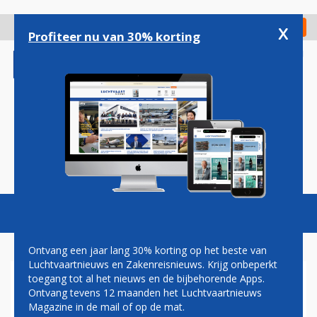
Overslaan
en
x
Digitaal Magazine
Registreer
Check in
naar
Profiteer nu van 30% korting
de
inhoud
gaan
Magazine
Podcasts
Vacatures
Toggl
naviga
Ontvang een jaar lang 30% korting op het beste van
Luchtvaartnieuws en Zakenreisnieuws. Krijg onbeperkt
toegang tot al het nieuws en de bijbehorende Apps.
BINTER KOMT MET PREMIUM
Ontvang tevens 12 maanden het Luchtvaartnieuws
CLASS OP VLUCHTEN TUSSEN
Magazine in de mail of op de mat.