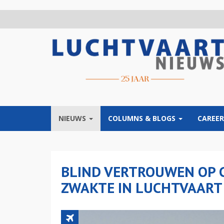
Overslaan
en
naar
de
inhoud
gaan
NIEUWS
COLUMNS & BLOGS
CAREER
BLIND VERTROUWEN OP 
ZWAKTE IN LUCHTVAART