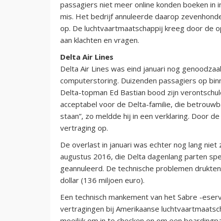
passagiers niet meer online konden boeken in in
mis. Het bedrijf annuleerde daarop zevenhonde
op. De luchtvaartmaatschappij kreeg door de 
aan klachten en vragen.
Delta Air Lines
Delta Air Lines was eind januari nog genoodza
computerstoring. Duizenden passagiers op binn
Delta-topman Ed Bastian bood zijn verontschuldi
acceptabel voor de Delta-familie, die betrouwb
staan”, zo meldde hij in een verklaring. Door d
vertraging op.
De overlast in januari was echter nog lang nie
augustus 2016, die Delta dagenlang parten spe
geannuleerd. De technische problemen drukten 
dollar (136 miljoen euro).
Een technisch mankement van het Sabre -eser
vertragingen bij Amerikaanse luchtvaartmaatsc
moeilijk om in te checken en om een boardingp