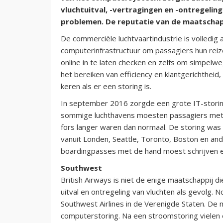
vluchtuitval, -vertragingen en -ontregelin
problemen. De reputatie van de maatschappij 
De commerciële luchtvaartindustrie is volledig 
computerinfrastructuur om passagiers hun reiz
online in te laten checken en zelfs om simpelwe
het bereiken van efficiency en klantgerichtheid
keren als er een storing is.
In september 2016 zorgde een grote IT-storing 
sommige luchthavens moesten passagiers met 
fors langer waren dan normaal. De storing was
vanuit Londen, Seattle, Toronto, Boston en an
boardingpasses met de hand moest schrijven e
Southwest
British Airways is niet de enige maatschappij
uitval en ontregeling van vluchten als gevolg.
Southwest Airlines in de Verenigde Staten. De ma
computerstoring. Na een stroomstoring vielen 