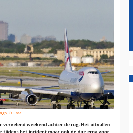
cago 'O Hare
r vervelend weekend achter de rug. Het uitvallen
tijdens het incident maar ook de dag erna voor