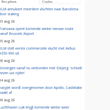
Best gelezen
Crashes
KLM annuleert meerdere vluchten naar Barcelona
door staking
05 aug 26
Transavia opent komende winter nieuwe route
vanaf Brussels Airport
05 aug 26
KLM stelt eerste commerciële vlucht met Airbus
A350-900 uit
06 aug 26
Groningen vanaf nu verbonden met Esbjerg: 'scheelt
zeven uur rijden'
04 aug 26
easyJet wordt overgenomen door Apollo, Castlelake
haakt af
06 aug 26
Luchthaven Luik krijgt komende winter weer