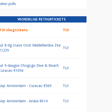
Meer polls
VOORDELIGE RETOURTICKETS
TUI vliegtickets
TUI
Jul: 8-dg cruise Oost Middellandse Zee
TUI
€1235
Jul: 9-daagse Chogogo Dive & Beach
TUI
Curacao €1056
Sep: Amsterdam - Curacao €569
TUI
Sep: Amsterdam - Aruba €614
TUI