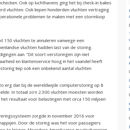
checken. Ook op luchthavens ging het bij check-in balies
rd vluchten. Ook liepen honderden vluchten vertraging
operationele problemen te maken met een stormloop
akt 150 vluchten te annuleren vanwege een
enlandse vluchten hadden last van de storing.
gingen aan. “Dit soort verstoringen zijn niet
aarheid en klantenservice hoog in het vaandel heeft
e storing liep ook een onbekend aantal vluchten
t zo erg dan bij de wereldwijde computerstoring op 8
elde. In totaal zo'n 2.300 vluchten moesten worden
het resultaat voor belastingen met circa 150 miljoen
veringssysteem zorgde in november 2016 voor
happijen. Door de storing was het voor passagiers
ass te krijgen. Meerdere Amerikaanse maatschappijen