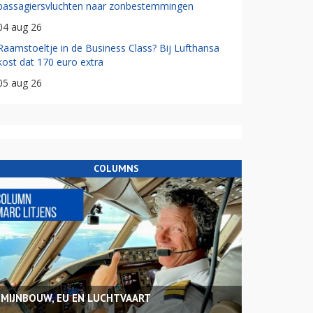
passagiersvluchten naar zonbestemmingen
04 aug 26
Raamstoeltje in de Business Class? Bij Lufthansa
kost dat 170 euro extra
05 aug 26
COLUMNS
MIJNBOUW, EU EN LUCHTVAART