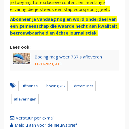
je toegang tot exclusieve content en jarenlange
ervaring die je steeds een stap voorsprong geeft.
Abonneer je vandaag nog en word onderdeel van
een gemeenschap die waarde hecht aan kwaliteit,
betrouwbaarheid en échte journalistiek.
Lees ook:
Boeing mag weer 787's afleveren
11-03-2023, 9:13
lufthansa
boeing 787
dreamliner
afleveringen
Verstuur per e-mail
Meld u aan voor de nieuwsbrief