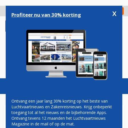
Overslaan
en
x
Digitaal Magazine
Registreer
Check in
naar
Profiteer nu van 30% korting
de
inhoud
gaan
Magazine
Podcasts
Vacatures
Toggl
naviga
Ontvang een jaar lang 30% korting op het beste van
Luchtvaartnieuws en Zakenreisnieuws. Krijg onbeperkt
toegang tot al het nieuws en de bijbehorende Apps.
BOEING LEVERT WEER 787'S
Ontvang tevens 12 maanden het Luchtvaartnieuws
AF – LUFTHANSA KRIJGT DE
Magazine in de mail of op de mat.