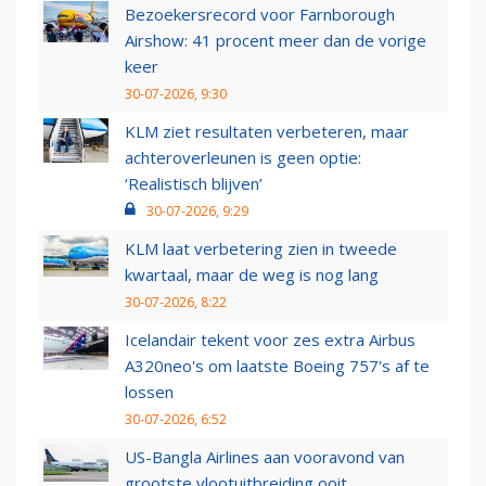
Bezoekersrecord voor Farnborough
Airshow: 41 procent meer dan de vorige
keer
30-07-2026, 9:30
KLM ziet resultaten verbeteren, maar
achteroverleunen is geen optie:
‘Realistisch blijven’
30-07-2026, 9:29
KLM laat verbetering zien in tweede
kwartaal, maar de weg is nog lang
30-07-2026, 8:22
Icelandair tekent voor zes extra Airbus
A320neo's om laatste Boeing 757's af te
lossen
30-07-2026, 6:52
US-Bangla Airlines aan vooravond van
grootste vlootuitbreiding ooit