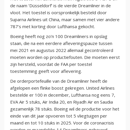
de naam ‘Düsseldorf’ is de vierde Dreamliner in de
vloot. Het toestel is oorspronkelijk besteld door
Suparna Airlines uit China, maar samen met vier andere
787’s met korting door Lufthansa gekocht.
Boeing heeft nog zo’n 100 Dreamliners in opslag
staan, die na een eerdere afleveringspauze tussen
mei 2021 en augustus 2022 allemaal gecontroleerd
moeten worden op productiefouten. Die moeten eerst
zijn hersteld, voordat de FAA per toestel
toestemming geeft voor aflevering.
De orderportefeuille van de Dreamliner heeft de
afgelopen een flinke boost gekregen. United Airlines
bestelde er 100 in december, Lufthansa nog eens 7,
EVA Air 5 stuks, Air India 20, en Riyadh Air en Saudia
gezamenlijk 78 stuks. Boeing wil de productie voor het
einde van dit jaar opvoeren tot 5 vliegtuigen per
maand en tot 10 stuks in 2025. Voor de coronacrisis
werden er maandelijks 14 Dreamliners gebouwd.