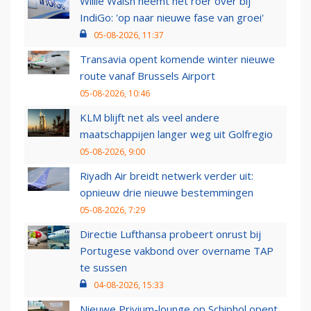
Willie Walsh neemt het roer over bij
IndiGo: 'op naar nieuwe fase van groei'
05-08-2026, 11:37
Transavia opent komende winter nieuwe
route vanaf Brussels Airport
05-08-2026, 10:46
KLM blijft net als veel andere
maatschappijen langer weg uit Golfregio
05-08-2026, 9:00
Riyadh Air breidt netwerk verder uit:
opnieuw drie nieuwe bestemmingen
05-08-2026, 7:29
Directie Lufthansa probeert onrust bij
Portugese vakbond over overname TAP
te sussen
04-08-2026, 15:33
Nieuwe Privium-lounge op Schiphol opent