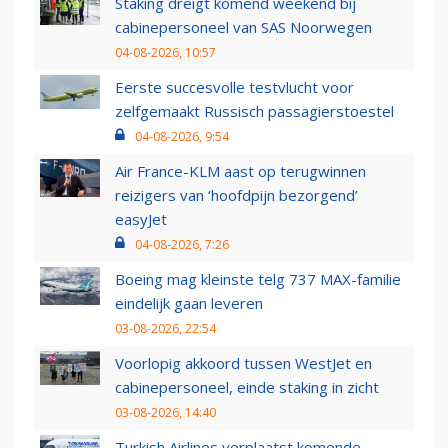
Staking dreigt komend weekend bij
cabinepersoneel van SAS Noorwegen
04-08-2026, 10:57
Eerste succesvolle testvlucht voor
zelfgemaakt Russisch passagierstoestel
04-08-2026, 9:54
Air France-KLM aast op terugwinnen
reizigers van ‘hoofdpijn bezorgend’
easyJet
04-08-2026, 7:26
Boeing mag kleinste telg 737 MAX-familie
eindelijk gaan leveren
03-08-2026, 22:54
Voorlopig akkoord tussen WestJet en
cabinepersoneel, einde staking in zicht
03-08-2026, 14:40
Turkish Airlines verplaatst komende