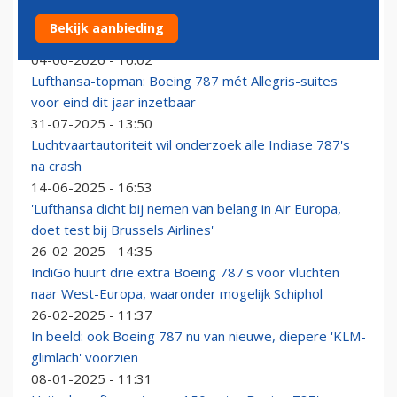
Boeing 787 Dreamliner van Lufthansa zakt door
Bekijk aanbieding
neuswiel
04-06-2026 - 16:02
Lufthansa-topman: Boeing 787 mét Allegris-suites
voor eind dit jaar inzetbaar
31-07-2025 - 13:50
Luchtvaartautoriteit wil onderzoek alle Indiase 787's
na crash
14-06-2025 - 16:53
'Lufthansa dicht bij nemen van belang in Air Europa,
doet test bij Brussels Airlines'
26-02-2025 - 14:35
IndiGo huurt drie extra Boeing 787's voor vluchten
naar West-Europa, waaronder mogelijk Schiphol
26-02-2025 - 11:37
In beeld: ook Boeing 787 nu van nieuwe, diepere 'KLM-
glimlach' voorzien
08-01-2025 - 11:31