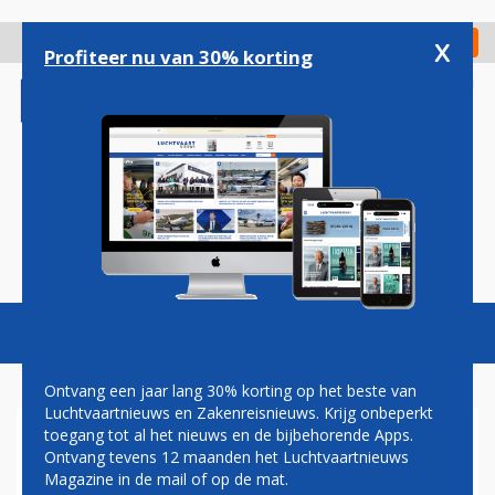
Overslaan
en
x
Digitaal Magazine
Registreer
Check in
naar
Profiteer nu van 30% korting
de
inhoud
gaan
Magazine
Podcasts
Vacatures
Toggl
naviga
Ontvang een jaar lang 30% korting op het beste van
Luchtvaartnieuws en Zakenreisnieuws. Krijg onbeperkt
toegang tot al het nieuws en de bijbehorende Apps.
BOEING 787
Ontvang tevens 12 maanden het Luchtvaartnieuws
Magazine in de mail of op de mat.