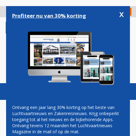
Overslaan
en
x
Digitaal Magazine
Registreer
Check in
naar
Profiteer nu van 30% korting
de
inhoud
gaan
Magazine
Podcasts
Vacatures
Toggl
naviga
Ontvang een jaar lang 30% korting op het beste van
Luchtvaartnieuws en Zakenreisnieuws. Krijg onbeperkt
toegang tot al het nieuws en de bijbehorende Apps.
LUFTHANSA VOERT EERSTE
Ontvang tevens 12 maanden het Luchtvaartnieuws
LONGHAUL-VLUCHT MET
Magazine in de mail of op de mat.