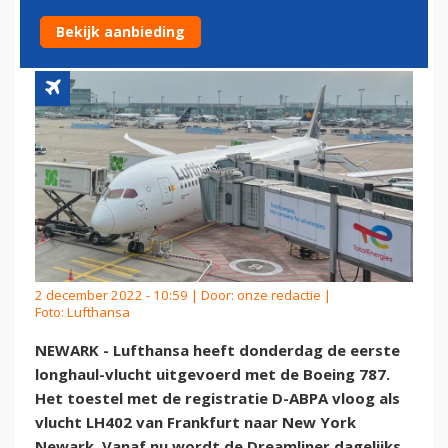
BOEING 787 UIT
Bekijk aanbieding
2 december 2022 - 10:59 | Door:
onze redactie
|
Foto: Lufthansa
NEWARK - Lufthansa heeft donderdag de eerste
longhaul-vlucht uitgevoerd met de Boeing 787.
Het toestel met de registratie D-ABPA vloog als
vlucht LH402 van Frankfurt naar New York
Newark. Vanaf nu wordt de Dreamliner dagelijks