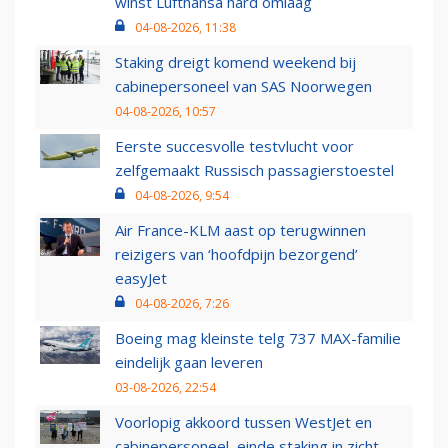
winst Lufthansa hard omlaag
04-08-2026, 11:38
Staking dreigt komend weekend bij
cabinepersoneel van SAS Noorwegen
04-08-2026, 10:57
Eerste succesvolle testvlucht voor
zelfgemaakt Russisch passagierstoestel
04-08-2026, 9:54
Air France-KLM aast op terugwinnen
reizigers van ‘hoofdpijn bezorgend’
easyJet
04-08-2026, 7:26
Boeing mag kleinste telg 737 MAX-familie
eindelijk gaan leveren
03-08-2026, 22:54
Voorlopig akkoord tussen WestJet en
cabinepersoneel, einde staking in zicht