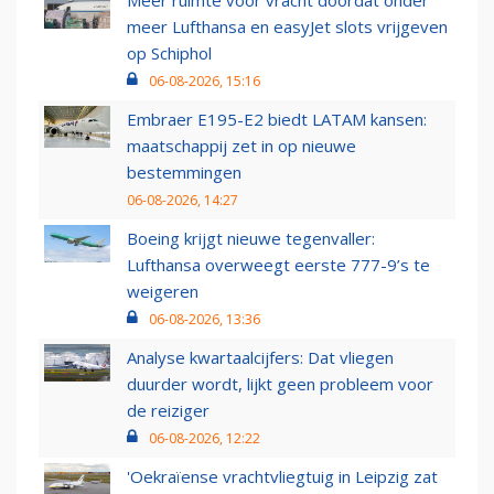
Meer ruimte voor vracht doordat onder
meer Lufthansa en easyJet slots vrijgeven
op Schiphol
06-08-2026, 15:16
Embraer E195-E2 biedt LATAM kansen:
maatschappij zet in op nieuwe
bestemmingen
06-08-2026, 14:27
Boeing krijgt nieuwe tegenvaller:
Lufthansa overweegt eerste 777-9’s te
weigeren
06-08-2026, 13:36
Analyse kwartaalcijfers: Dat vliegen
duurder wordt, lijkt geen probleem voor
de reiziger
06-08-2026, 12:22
'Oekraïense vrachtvliegtuig in Leipzig zat