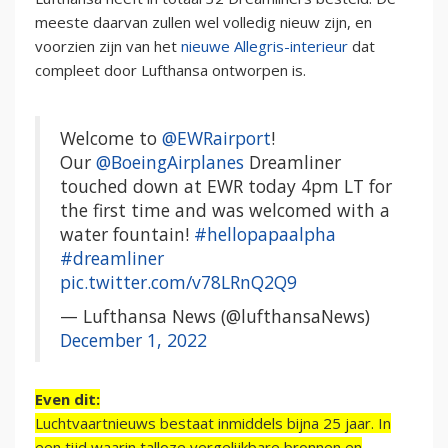
meeste daarvan zullen wel volledig nieuw zijn, en
voorzien zijn van het
nieuwe Allegris-interieur
dat
compleet door Lufthansa ontworpen is.
Welcome to
@EWRairport
!
Our
@BoeingAirplanes
Dreamliner
touched down at EWR today 4pm LT for
the first time and was welcomed with a
water fountain!
#hellopapaalpha
#dreamliner
pic.twitter.com/v78LRnQ2Q9
— Lufthansa News (@lufthansaNews)
December 1, 2022
Even dit:
Luchtvaartnieuws bestaat inmiddels bijna 25 jaar. In
een tijd waarin talloze vergelijkbare bronnen en