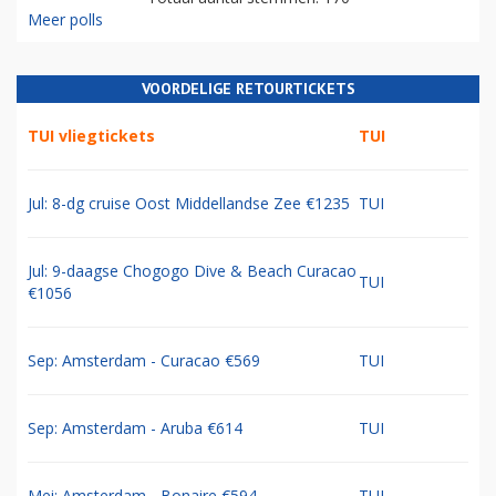
Meer polls
VOORDELIGE RETOURTICKETS
TUI vliegtickets
TUI
Jul: 8-dg cruise Oost Middellandse Zee €1235
TUI
Jul: 9-daagse Chogogo Dive & Beach Curacao
TUI
€1056
Sep: Amsterdam - Curacao €569
TUI
Sep: Amsterdam - Aruba €614
TUI
Mei: Amsterdam - Bonaire €594
TUI