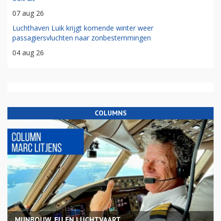
07 aug 26
Luchthaven Luik krijgt komende winter weer
passagiersvluchten naar zonbestemmingen
04 aug 26
COLUMNS
MIJNBOUW, EU EN LUCHTVAART