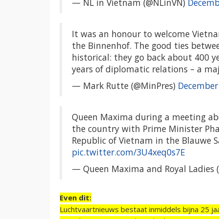
— NL in Vietnam (@NLinVN)
Decemb
It was an honour to welcome Vietn
the Binnenhof. The good ties between
historical: they go back about 400 y
years of diplomatic relations – a ma
— Mark Rutte (@MinPres)
December 
Queen Maxima during a meeting about
the country with Prime Minister Pha
Republic of Vietnam in the Blauwe S
pic.twitter.com/3U4xeq0s7E
— Queen Maxima and Royal Ladies 
Even dit:
Luchtvaartnieuws bestaat inmiddels bijna 25 jaa