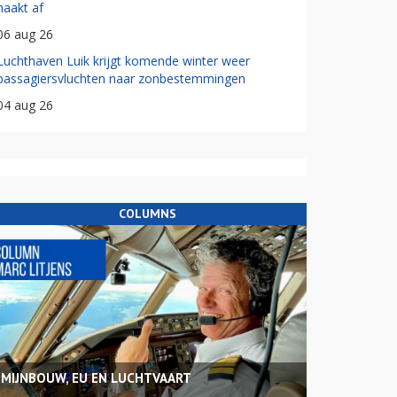
haakt af
06 aug 26
Luchthaven Luik krijgt komende winter weer
passagiersvluchten naar zonbestemmingen
04 aug 26
COLUMNS
MIJNBOUW, EU EN LUCHTVAART