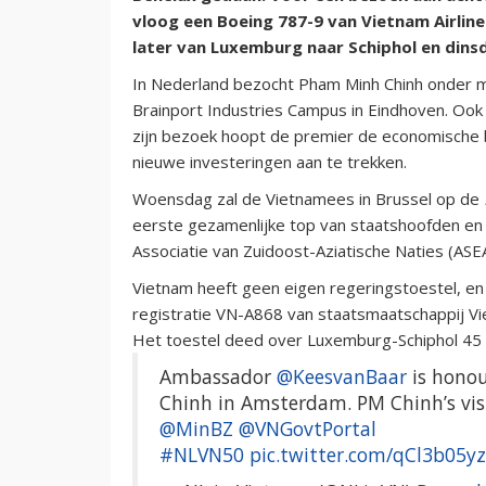
vloog een Boeing 787-9 van Vietnam Airlin
later van Luxemburg naar Schiphol en dinsd
In Nederland bezocht Pham Minh Chinh onder m
Brainport Industries Campus in Eindhoven. Ook
zijn bezoek hoopt de premier de economische 
nieuwe investeringen aan te trekken.
Woensdag zal de Vietnamees in Brussel op de
eerste gezamenlijke top van staatshoofden en
Associatie van Zuidoost-Aziatische Naties (ASE
Vietnam heeft geen eigen regeringstoestel, e
registratie VN-A868 van staatsmaatschappij Vie
Het toestel deed over Luxemburg-Schiphol 45 
Ambassador
@KeesvanBaar
is honou
Chinh in Amsterdam. PM Chinh’s visit
@MinBZ
@VNGovtPortal
#NLVN50
pic.twitter.com/qCl3b05y