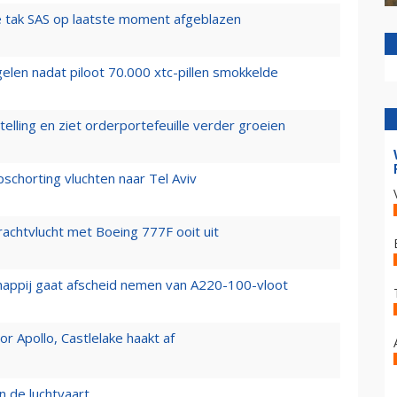
 tak SAS op laatste moment afgeblazen
elen nadat piloot 70.000 xtc-pillen smokkelde
elling en ziet orderportefeuille verder groeien
chorting vluchten naar Tel Aviv
vrachtvlucht met Boeing 777F ooit uit
happij gaat afscheid nemen van A220-100-vloot
 Apollo, Castlelake haakt af
n de luchtvaart