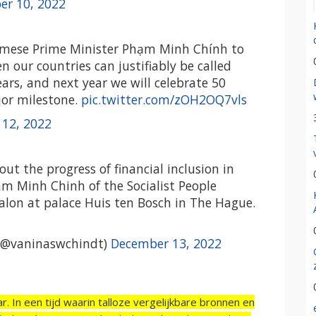
er 10, 2022
amese Prime Minister Phạm Minh Chính to
 our countries can justifiably be called
ears, and next year we will celebrate 50
jor milestone.
pic.twitter.com/zOH2OQ7vls
12, 2022
 the progress of financial inclusion in
m Minh Chinh of the Socialist People
alon at palace Huis ten Bosch in The Hague.
(@vaninaswchindt)
December 13, 2022
r. In een tijd waarin talloze vergelijkbare bronnen en