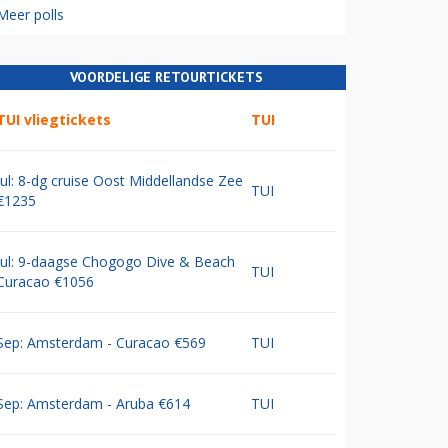
Meer polls
VOORDELIGE RETOURTICKETS
TUI vliegtickets
TUI
Jul: 8-dg cruise Oost Middellandse Zee
TUI
€1235
Jul: 9-daagse Chogogo Dive & Beach
TUI
Curacao €1056
Sep: Amsterdam - Curacao €569
TUI
Sep: Amsterdam - Aruba €614
TUI