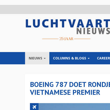
Overslaan
en
naar
de
inhoud
gaan
NIEUWS
COLUMNS & BLOGS
CAREER
BOEING 787 DOET RONDJ
VIETNAMESE PREMIER