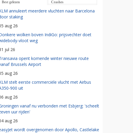
Best gelezen
Crashes
KLM annuleert meerdere vluchten naar Barcelona
door staking
05 aug 26
Donkere wolken boven IndiGo: prijsvechter doet
widebody-vloot weg
31 jul 26
Transavia opent komende winter nieuwe route
vanaf Brussels Airport
05 aug 26
KLM stelt eerste commerciële vlucht met Airbus
A350-900 uit
06 aug 26
Groningen vanaf nu verbonden met Esbjerg: 'scheelt
zeven uur rijden'
04 aug 26
easyJet wordt overgenomen door Apollo, Castlelake