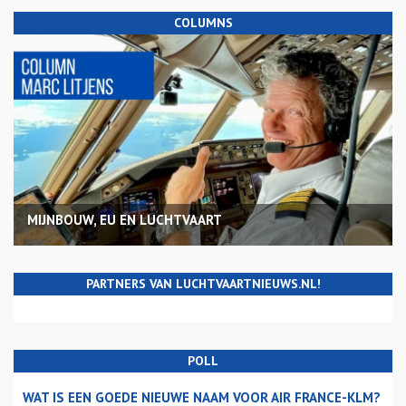
COLUMNS
MIJNBOUW, EU EN LUCHTVAART
PARTNERS VAN LUCHTVAARTNIEUWS.NL!
POLL
WAT IS EEN GOEDE NIEUWE NAAM VOOR AIR FRANCE-KLM?