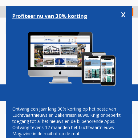
Overslaan
en
x
Digitaal Magazine
Registreer
Check in
naar
Profiteer nu van 30% korting
de
inhoud
gaan
Magazine
Podcasts
Vacatures
Toggl
naviga
Ontvang een jaar lang 30% korting op het beste van
Luchtvaartnieuws en Zakenreisnieuws. Krijg onbeperkt
toegang tot al het nieuws en de bijbehorende Apps.
KLM NEEMT BREDER
Ontvang tevens 12 maanden het Luchtvaartnieuws
INZETBARE ELEKTRISCHE
Magazine in de mail of op de mat.