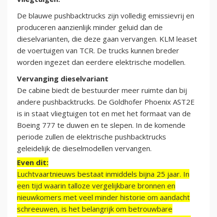
De blauwe pushbacktrucks zijn volledig emissievrij en
produceren aanzienlijk minder geluid dan de
dieselvarianten, die deze gaan vervangen. KLM leaset
de voertuigen van TCR. De trucks kunnen breder
worden ingezet dan eerdere elektrische modellen.
Vervanging dieselvariant
De cabine biedt de bestuurder meer ruimte dan bij
andere pushbacktrucks. De Goldhofer Phoenix AST2E
is in staat vliegtuigen tot en met het formaat van de
Boeing 777 te duwen en te slepen. In de komende
periode zullen de elektrische pushbacktrucks
geleidelijk de dieselmodellen vervangen.
Even dit:
Luchtvaartnieuws bestaat inmiddels bijna 25 jaar. In
een tijd waarin talloze vergelijkbare bronnen en
nieuwkomers met veel minder historie om aandacht
schreeuwen, is het belangrijk om betrouwbare