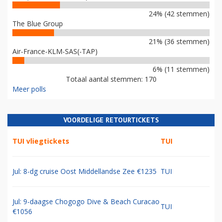
24% (42 stemmen)
The Blue Group
21% (36 stemmen)
Air-France-KLM-SAS(-TAP)
6% (11 stemmen)
Totaal aantal stemmen: 170
Meer polls
VOORDELIGE RETOURTICKETS
TUI vliegtickets
TUI
Jul: 8-dg cruise Oost Middellandse Zee €1235
TUI
Jul: 9-daagse Chogogo Dive & Beach Curacao
TUI
€1056