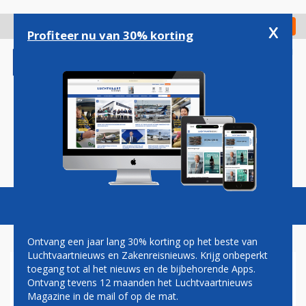
Overslaan
en
x
Digitaal Magazine
Registreer
Check in
naar
Profiteer nu van 30% korting
de
inhoud
gaan
Magazine
Podcasts
Vacatures
Toggl
naviga
Ontvang een jaar lang 30% korting op het beste van
Luchtvaartnieuws en Zakenreisnieuws. Krijg onbeperkt
toegang tot al het nieuws en de bijbehorende Apps.
BOEING 787
Ontvang tevens 12 maanden het Luchtvaartnieuws
Magazine in de mail of op de mat.