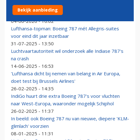
Boeing 787 Dreamliner van Lufthansa zakt door
Bekijk aanbieding
neuswiel
04-06-2026 - 16:02
Lufthansa-topman: Boeing 787 mét Allegris-suites
voor eind dit jaar inzetbaar
31-07-2025 - 13:50
Luchtvaartautoriteit wil onderzoek alle Indiase 787's
na crash
14-06-2025 - 16:53
'Lufthansa dicht bij nemen van belang in Air Europa,
doet test bij Brussels Airlines'
26-02-2025 - 14:35
IndiGo huurt drie extra Boeing 787's voor vluchten
naar West-Europa, waaronder mogelijk Schiphol
26-02-2025 - 11:37
In beeld: ook Boeing 787 nu van nieuwe, diepere 'KLM-
glimlach' voorzien
08-01-2025 - 11:31