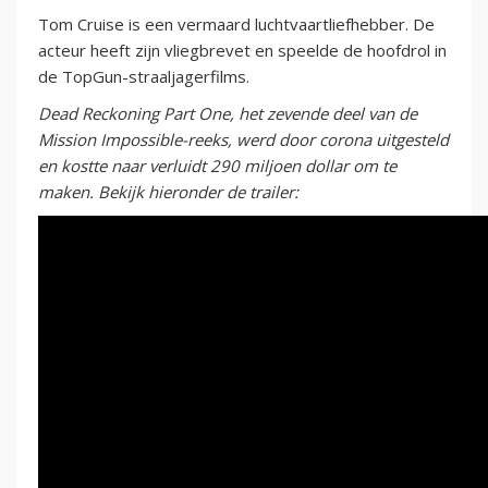
Tom Cruise is een vermaard luchtvaartliefhebber. De
acteur heeft zijn vliegbrevet en speelde de hoofdrol in
de TopGun-straaljagerfilms.
Dead Reckoning Part One, het zevende deel van de
Mission Impossible-reeks, werd door corona uitgesteld
en kostte naar verluidt 290 miljoen dollar om te
maken. Bekijk hieronder de trailer: