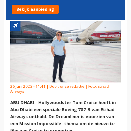
IMPOSSIBLE-VLIEGTUIG
Bekijk aanbieding
26 juni 2023 - 11:41 | Door:
onze redactie
| Foto: Etihad
Airways
ABU DHABI - Hollywoodster Tom Cruise heeft in
Abu Dhabi een speciale Boeing 787-9 van Etihad
Airways onthuld. De Dreamliner is voorzien van
een Mission Impossible- thema om de nieuwste
film van Cruise te promoten.