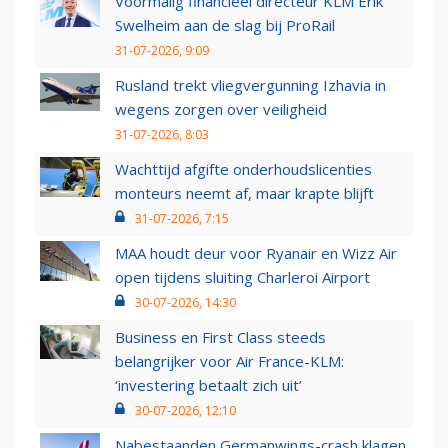
Voormalig financieel directeur KLM Erik
Swelheim aan de slag bij ProRail
31-07-2026, 9:09
Rusland trekt vliegvergunning Izhavia in
wegens zorgen over veiligheid
31-07-2026, 8:03
Wachttijd afgifte onderhoudslicenties
monteurs neemt af, maar krapte blijft
31-07-2026, 7:15
MAA houdt deur voor Ryanair en Wizz Air
open tijdens sluiting Charleroi Airport
30-07-2026, 14:30
Business en First Class steeds
belangrijker voor Air France-KLM:
‘investering betaalt zich uit’
30-07-2026, 12:10
Nabestaanden Germanwings-crash klagen