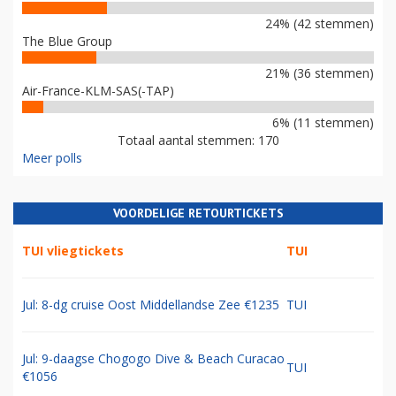
24% (42 stemmen)
The Blue Group
21% (36 stemmen)
Air-France-KLM-SAS(-TAP)
6% (11 stemmen)
Totaal aantal stemmen: 170
Meer polls
VOORDELIGE RETOURTICKETS
TUI vliegtickets
TUI
Jul: 8-dg cruise Oost Middellandse Zee €1235
TUI
Jul: 9-daagse Chogogo Dive & Beach Curacao
TUI
€1056