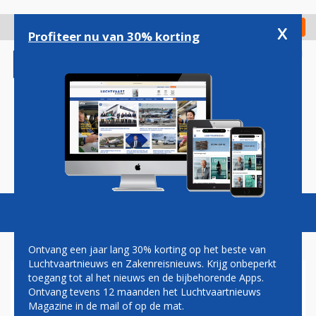
Overslaan
en
x
Digitaal Magazine
Registreer
Check in
naar
Profiteer nu van 30% korting
de
inhoud
gaan
Magazine
Podcasts
Vacatures
Toggl
naviga
Ontvang een jaar lang 30% korting op het beste van
Luchtvaartnieuws en Zakenreisnieuws. Krijg onbeperkt
toegang tot al het nieuws en de bijbehorende Apps.
TOM CRUISE ONTHULT
Ontvang tevens 12 maanden het Luchtvaartnieuws
SPECIAAL MISSION
Magazine in de mail of op de mat.