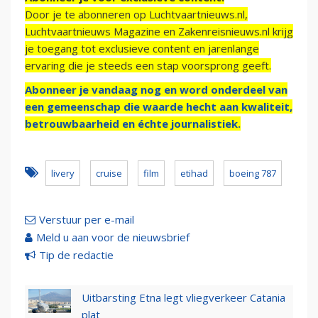
Door je te abonneren op Luchtvaartnieuws.nl,
Luchtvaartnieuws Magazine en Zakenreisnieuws.nl krijg
je toegang tot exclusieve content en jarenlange
ervaring die je steeds een stap voorsprong geeft.
Abonneer je vandaag nog en word onderdeel van
een gemeenschap die waarde hecht aan kwaliteit,
betrouwbaarheid en échte journalistiek.
livery
cruise
film
etihad
boeing 787
Verstuur per e-mail
Meld u aan voor de nieuwsbrief
Tip de redactie
Uitbarsting Etna legt vliegverkeer Catania
plat