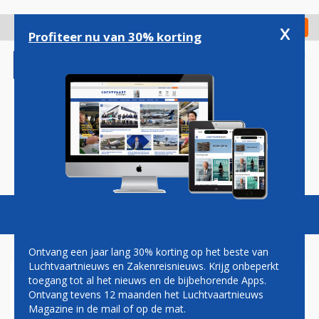
Overslaan
en
x
Digitaal Magazine
Registreer
Check in
naar
Profiteer nu van 30% korting
de
inhoud
gaan
Magazine
Podcasts
Vacatures
Toggl
naviga
Ontvang een jaar lang 30% korting op het beste van
Luchtvaartnieuws en Zakenreisnieuws. Krijg onbeperkt
toegang tot al het nieuws en de bijbehorende Apps.
BOEING SLIJT 787'S AAN AIR
Ontvang tevens 12 maanden het Luchtvaartnieuws
NIUGINI
Magazine in de mail of op de mat.