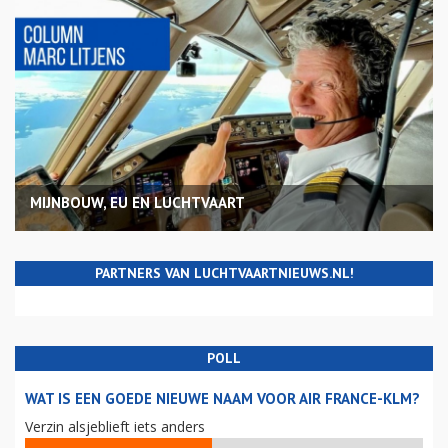
MIJNBOUW, EU EN LUCHTVAART
PARTNERS VAN LUCHTVAARTNIEUWS.NL!
POLL
WAT IS EEN GOEDE NIEUWE NAAM VOOR AIR FRANCE-KLM?
Verzin alsjeblieft iets anders