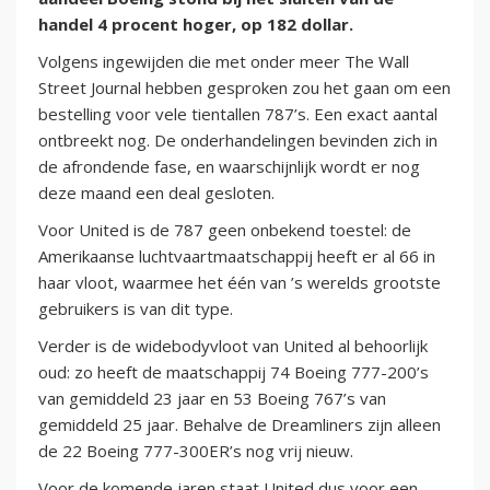
handel 4 procent hoger, op 182 dollar.
Volgens ingewijden die met onder meer The Wall
Street Journal hebben gesproken zou het gaan om een
bestelling voor vele tientallen 787’s. Een exact aantal
ontbreekt nog. De onderhandelingen bevinden zich in
de afrondende fase, en waarschijnlijk wordt er nog
deze maand een deal gesloten.
Voor United is de 787 geen onbekend toestel: de
Amerikaanse luchtvaartmaatschappij heeft er al 66 in
haar vloot, waarmee het één van ’s werelds grootste
gebruikers is van dit type.
Verder is de widebodyvloot van United al behoorlijk
oud: zo heeft de maatschappij 74 Boeing 777-200’s
van gemiddeld 23 jaar en 53 Boeing 767’s van
gemiddeld 25 jaar. Behalve de Dreamliners zijn alleen
de 22 Boeing 777-300ER’s nog vrij nieuw.
Voor de komende jaren staat United dus voor een