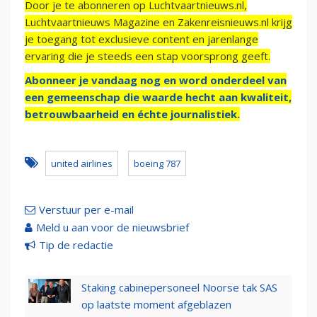
Door je te abonneren op Luchtvaartnieuws.nl,
Luchtvaartnieuws Magazine en Zakenreisnieuws.nl krijg
je toegang tot exclusieve content en jarenlange
ervaring die je steeds een stap voorsprong geeft.
Abonneer je vandaag nog en word onderdeel van
een gemeenschap die waarde hecht aan kwaliteit,
betrouwbaarheid en échte journalistiek.
united airlines
boeing 787
Verstuur per e-mail
Meld u aan voor de nieuwsbrief
Tip de redactie
Staking cabinepersoneel Noorse tak SAS
op laatste moment afgeblazen