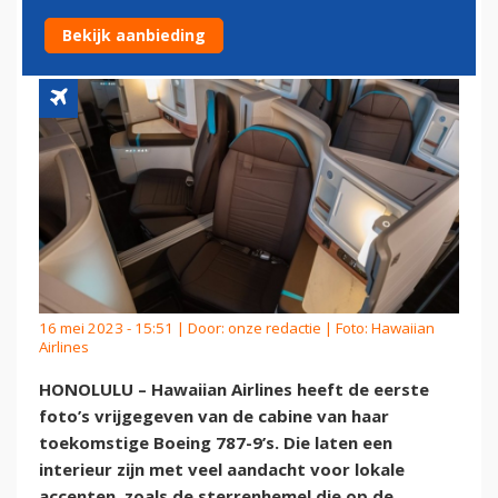
BOEING 787-9
Bekijk aanbieding
16 mei 2023 - 15:51 | Door:
onze redactie
| Foto: Hawaiian
Airlines
HONOLULU – Hawaiian Airlines heeft de eerste
foto’s vrijgegeven van de cabine van haar
toekomstige Boeing 787-9’s. Die laten een
interieur zijn met veel aandacht voor lokale
accenten, zoals de sterrenhemel die op de