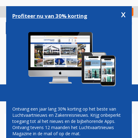
Overslaan
en
x
Digitaal Magazine
Registreer
Check in
naar
Profiteer nu van 30% korting
de
inhoud
gaan
Magazine
Podcasts
Vacatures
Toggl
naviga
Ontvang een jaar lang 30% korting op het beste van
Luchtvaartnieuws en Zakenreisnieuws. Krijg onbeperkt
toegang tot al het nieuws en de bijbehorende Apps.
HAWAIIAN ONTHULT
Ontvang tevens 12 maanden het Luchtvaartnieuws
INTERIEUR VAN HAAR
Magazine in de mail of op de mat.