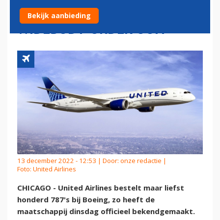
GROOTSTE AMERIKAANSE
Bekijk aanbieding
WIDEBODY-ORDER OOIT
13 december 2022 - 12:53 | Door:
onze redactie
|
Foto: United Airlines
CHICAGO - United Airlines bestelt maar liefst
honderd 787's bij Boeing, zo heeft de
maatschappij dinsdag officieel bekendgemaakt.