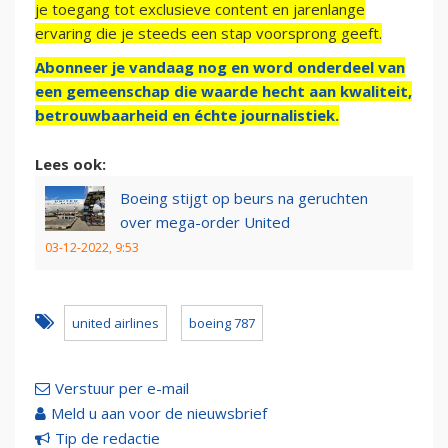
je toegang tot exclusieve content en jarenlange
ervaring die je steeds een stap voorsprong geeft.
Abonneer je vandaag nog en word onderdeel van
een gemeenschap die waarde hecht aan kwaliteit,
betrouwbaarheid en échte journalistiek.
Lees ook:
Boeing stijgt op beurs na geruchten
over mega-order United
03-12-2022, 9:53
united airlines
boeing 787
Verstuur per e-mail
Meld u aan voor de nieuwsbrief
Tip de redactie