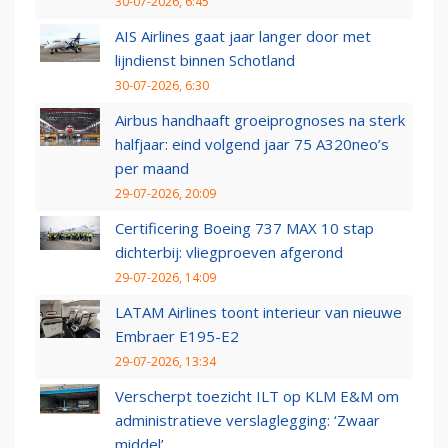
30-07-2026, 6:45
AIS Airlines gaat jaar langer door met
lijndienst binnen Schotland
30-07-2026, 6:30
Airbus handhaaft groeiprognoses na sterk
halfjaar: eind volgend jaar 75 A320neo’s
per maand
29-07-2026, 20:09
Certificering Boeing 737 MAX 10 stap
dichterbij: vliegproeven afgerond
29-07-2026, 14:09
LATAM Airlines toont interieur van nieuwe
Embraer E195-E2
29-07-2026, 13:34
Verscherpt toezicht ILT op KLM E&M om
administratieve verslaglegging: ‘Zwaar
middel’