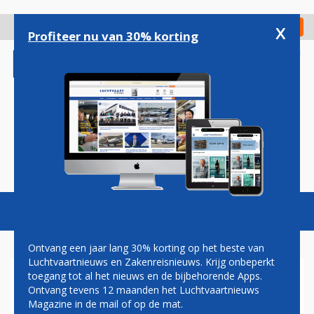
Overslaan
en
x
Digitaal Magazine
Registreer
Check in
naar
Profiteer nu van 30% korting
de
inhoud
gaan
Magazine
Podcasts
Vacatures
Toggl
naviga
Ontvang een jaar lang 30% korting op het beste van
Luchtvaartnieuws en Zakenreisnieuws. Krijg onbeperkt
toegang tot al het nieuws en de bijbehorende Apps.
UNITED AIRLINES BESTELT
Ontvang tevens 12 maanden het Luchtvaartnieuws
HONDERD BOEING 787'S:
Magazine in de mail of op de mat.