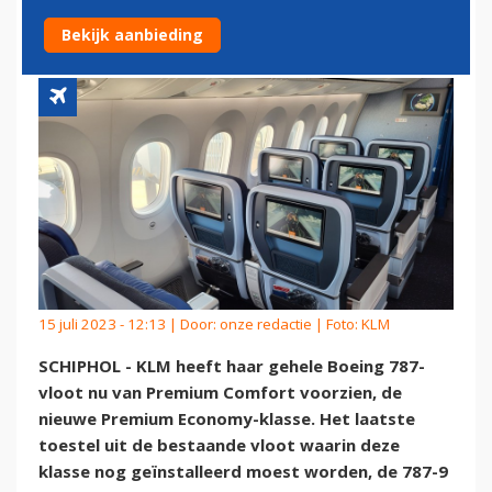
VOORZIEN
Bekijk aanbieding
15 juli 2023 - 12:13 | Door:
onze redactie
| Foto: KLM
SCHIPHOL - KLM heeft haar gehele Boeing 787-
vloot nu van Premium Comfort voorzien, de
nieuwe Premium Economy-klasse. Het laatste
toestel uit de bestaande vloot waarin deze
klasse nog geïnstalleerd moest worden, de 787-9