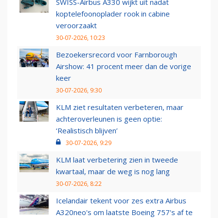
SWISS-Airbus A330 wijkt uit nadat
koptelefoonoplader rook in cabine
veroorzaakt
30-07-2026, 10:23
Bezoekersrecord voor Farnborough
Airshow: 41 procent meer dan de vorige
keer
30-07-2026, 9:30
KLM ziet resultaten verbeteren, maar
achteroverleunen is geen optie:
‘Realistisch blijven’
30-07-2026, 9:29
KLM laat verbetering zien in tweede
kwartaal, maar de weg is nog lang
30-07-2026, 8:22
Icelandair tekent voor zes extra Airbus
A320neo's om laatste Boeing 757's af te