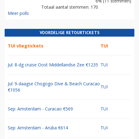
6% (11 stemmen)
Totaal aantal stemmen: 170
Meer polls
VOORDELIGE RETOURTICKETS
TUI vliegtickets
TUI
Jul: 8-dg cruise Oost Middellandse Zee €1235
TUI
Jul: 9-daagse Chogogo Dive & Beach Curacao
TUI
€1056
Sep: Amsterdam - Curacao €569
TUI
Sep: Amsterdam - Aruba €614
TUI