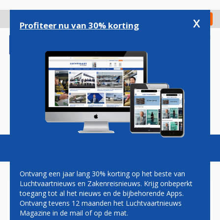
Overslaan
en
x
Digitaal Magazine
Registreer
Check in
naar
Profiteer nu van 30% korting
de
inhoud
gaan
Magazine
Podcasts
Vacatures
Toggl
naviga
Ontvang een jaar lang 30% korting op het beste van
Luchtvaartnieuws en Zakenreisnieuws. Krijg onbeperkt
toegang tot al het nieuws en de bijbehorende Apps.
GEHELE KLM 787-VLOOT NU
Ontvang tevens 12 maanden het Luchtvaartnieuws
VAN PREMIUM COMFORT
Magazine in de mail of op de mat.