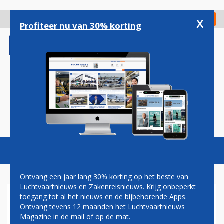
Overslaan
en
x
Digitaal Magazine
Registreer
Check in
naar
Profiteer nu van 30% korting
de
inhoud
gaan
Magazine
Podcasts
Vacatures
Toggl
naviga
Ontvang een jaar lang 30% korting op het beste van
Luchtvaartnieuws en Zakenreisnieuws. Krijg onbeperkt
toegang tot al het nieuws en de bijbehorende Apps.
UNITED GEEFT EERSTE VAN
Ontvang tevens 12 maanden het Luchtvaartnieuws
150 EXTRA BOEING 787'S
Magazine in de mail of op de mat.