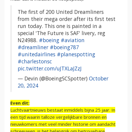
The first of 200 United Dreamliners
from their mega order after its first test
run today. This one is painted in a
special 'The Future is SAF' livery, reg
N24988.
#boeing
#aviation
#dreamliner
#boeing787
#unitedairlines
#planespotting
#charlestonsc
pic.twitter.com/uJTXLaJZzJ
— Devin (@BoeingSCSpotter)
October
20, 2024
Even dit:
Luchtvaartnieuws bestaat inmiddels bijna 25 jaar. In
een tijd waarin talloze vergelijkbare bronnen en
nieuwkomers met veel minder historie om aandacht
schreeuwen, is het belangrijk om betrouwbare