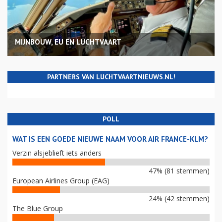
MIJNBOUW, EU EN LUCHTVAART
PARTNERS VAN LUCHTVAARTNIEUWS.NL!
POLL
WAT IS EEN GOEDE NIEUWE NAAM VOOR AIR FRANCE-KLM?
Verzin alsjeblieft iets anders
47% (81 stemmen)
European Airlines Group (EAG)
24% (42 stemmen)
The Blue Group