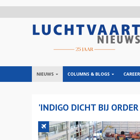
Overslaan
en
naar
de
inhoud
gaan
NIEUWS
COLUMNS & BLOGS
CAREER
'INDIGO DICHT BIJ ORDER