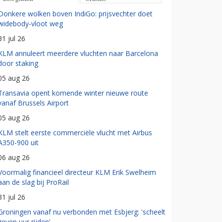
Donkere wolken boven IndiGo: prijsvechter doet
widebody-vloot weg
31 jul 26
KLM annuleert meerdere vluchten naar Barcelona
door staking
05 aug 26
Transavia opent komende winter nieuwe route
vanaf Brussels Airport
05 aug 26
KLM stelt eerste commerciële vlucht met Airbus
A350-900 uit
06 aug 26
Voormalig financieel directeur KLM Erik Swelheim
aan de slag bij ProRail
31 jul 26
Groningen vanaf nu verbonden met Esbjerg: 'scheelt
zeven uur rijden'