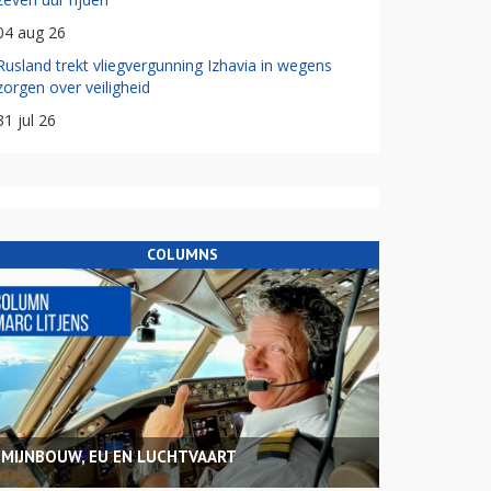
04 aug 26
Rusland trekt vliegvergunning Izhavia in wegens
zorgen over veiligheid
31 jul 26
COLUMNS
MIJNBOUW, EU EN LUCHTVAART