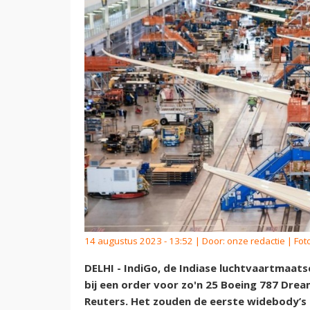
14 augustus 2023 - 13:52 | Door:
onze redactie
| Fot
DELHI - IndiGo, de Indiase luchtvaartmaatsc
bij een order voor zo'n 25 Boeing 787 Dre
Reuters. Het zouden de eerste widebody’s z