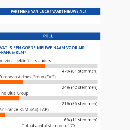
PARTNERS VAN LUCHTVAARTNIEUWS.NL!
POLL
WAT IS EEN GOEDE NIEUWE NAAM VOOR AIR
FRANCE-KLM?
Verzin alsjeblieft iets anders
47% (81 stemmen)
European Airlines Group (EAG)
24% (42 stemmen)
The Blue Group
21% (36 stemmen)
Air-France-KLM-SAS(-TAP)
6% (11 stemmen)
Totaal aantal stemmen: 170