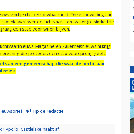
ieuws vind je die betrouwbaarheid. Onze toewijding aan
ijke nieuws over de luchtvaart- en (zaken)reisindustrie
raag een stap voor willen blijven.
Luchtvaartnieuws Magazine en Zakenreisnieuws.nl krijg
e ervaring die je steeds een stap voorsprong geeft.
el van een gemeenschap die waarde hecht aan
listiek.
nieuwsbrief
Tip de redactie
 Apollo, Castlelake haakt af