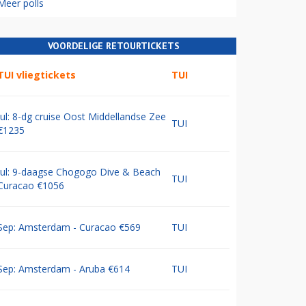
Meer polls
VOORDELIGE RETOURTICKETS
TUI vliegtickets
TUI
Jul: 8-dg cruise Oost Middellandse Zee
TUI
€1235
Jul: 9-daagse Chogogo Dive & Beach
TUI
Curacao €1056
Sep: Amsterdam - Curacao €569
TUI
Sep: Amsterdam - Aruba €614
TUI