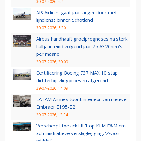
30-07-2026, 6:45
AIS Airlines gaat jaar langer door met
lijndienst binnen Schotland
30-07-2026, 6:30
Airbus handhaaft groeiprognoses na sterk
halfjaar: eind volgend jaar 75 A320neo’s
per maand
29-07-2026, 20:09
Certificering Boeing 737 MAX 10 stap
dichterbij: vliegproeven afgerond
29-07-2026, 14:09
LATAM Airlines toont interieur van nieuwe
Embraer E195-E2
29-07-2026, 13:34
Verscherpt toezicht ILT op KLM E&M om
administratieve verslaglegging: ‘Zwaar
middel’