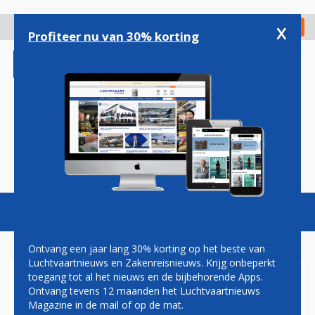
Overslaan
en
x
Digitaal Magazine
Registreer
Check in
naar
Profiteer nu van 30% korting
de
inhoud
gaan
Magazine
Podcasts
Vacatures
Toggl
naviga
Ontvang een jaar lang 30% korting op het beste van
Luchtvaartnieuws en Zakenreisnieuws. Krijg onbeperkt
toegang tot al het nieuws en de bijbehorende Apps.
ETHIOPIAN WIL DAT AFRIKA
Ontvang tevens 12 maanden het Luchtvaartnieuws
VAART MAAKT MET
Magazine in de mail of op de mat.