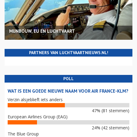
MIJNBOUW, EU EN LUCHTVAART
PARTNERS VAN LUCHTVAARTNIEUWS.NL!
POLL
WAT IS EEN GOEDE NIEUWE NAAM VOOR AIR FRANCE-KLM?
Verzin alsjeblieft iets anders
47% (81 stemmen)
European Airlines Group (EAG)
24% (42 stemmen)
The Blue Group