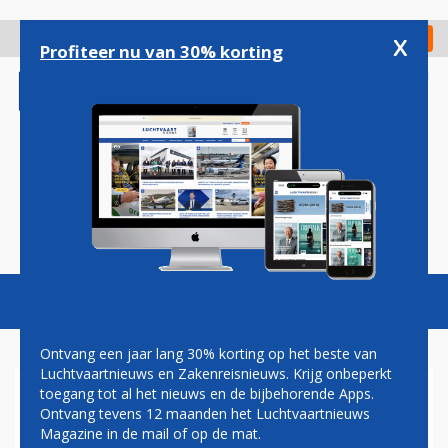
Overslaan
en
x
Digitaal Magazine
Registreer
Check in
naar
Profiteer nu van 30% korting
de
inhoud
gaan
Magazine
Podcasts
Vacatures
Toggl
naviga
Ontvang een jaar lang 30% korting op het beste van
Luchtvaartnieuws en Zakenreisnieuws. Krijg onbeperkt
toegang tot al het nieuws en de bijbehorende Apps.
ETHIOPIAN
Ontvang tevens 12 maanden het Luchtvaartnieuws
Magazine in de mail of op de mat.