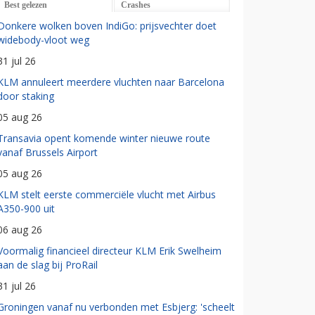
Best gelezen
Crashes
Donkere wolken boven IndiGo: prijsvechter doet
widebody-vloot weg
31 jul 26
KLM annuleert meerdere vluchten naar Barcelona
door staking
05 aug 26
Transavia opent komende winter nieuwe route
vanaf Brussels Airport
05 aug 26
KLM stelt eerste commerciële vlucht met Airbus
A350-900 uit
06 aug 26
Voormalig financieel directeur KLM Erik Swelheim
aan de slag bij ProRail
31 jul 26
Groningen vanaf nu verbonden met Esbjerg: 'scheelt