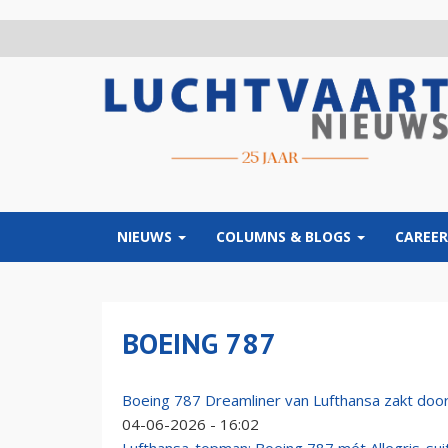
Overslaan
en
naar
de
inhoud
gaan
NIEUWS
COLUMNS & BLOGS
CAREER
BOEING 787
Boeing 787 Dreamliner van Lufthansa zakt doo
04-06-2026 - 16:02