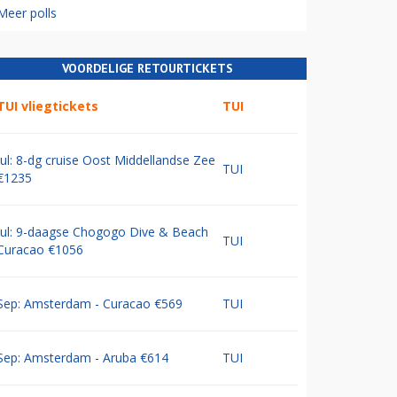
Meer polls
VOORDELIGE RETOURTICKETS
TUI vliegtickets
TUI
Jul: 8-dg cruise Oost Middellandse Zee
TUI
€1235
Jul: 9-daagse Chogogo Dive & Beach
TUI
Curacao €1056
Sep: Amsterdam - Curacao €569
TUI
Sep: Amsterdam - Aruba €614
TUI