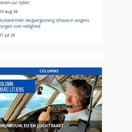
zeven uur rijden'
04 aug 26
Rusland trekt vliegvergunning Izhavia in wegens
zorgen over veiligheid
31 jul 26
COLUMNS
MIJNBOUW, EU EN LUCHTVAART