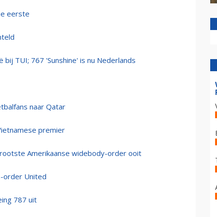
de eerste
nteld
 bij TUI; 767 'Sunshine' is nu Nederlands
etbalfans naar Qatar
Vietnamese premier
 grootste Amerikaanse widebody-order ooit
a-order United
ing 787 uit