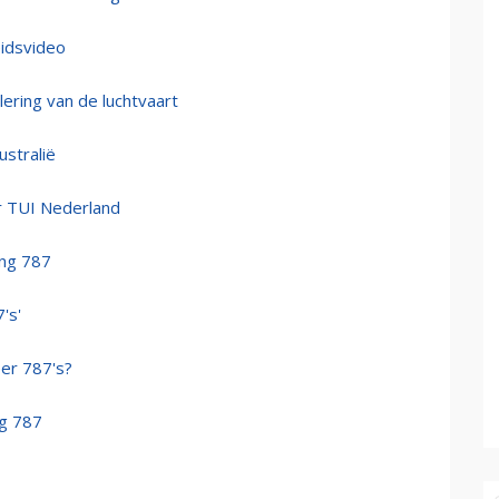
eidsvideo
lering van de luchtvaart
ustralië
r TUI Nederland
ing 787
's'
er 787's?
ng 787