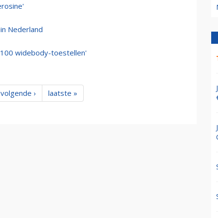
erosine'
in Nederland
n 100 widebody-toestellen'
volgende ›
laatste »