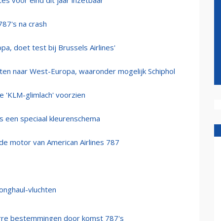
es voor eind dit jaar inzetbaar
787's na crash
pa, doet test bij Brussels Airlines'
chten naar West-Europa, waaronder mogelijk Schiphol
e 'KLM-glimlach' voorzien
's een speciaal kleurenschema
nde motor van American Airlines 787
longhaul-vluchten
verre bestemmingen door komst 787's