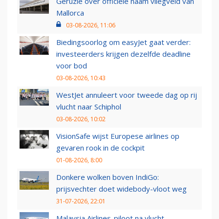
Geruzie over officiële naam vliegveld van
Mallorca
03-08-2026, 11:06
Biedingsoorlog om easyJet gaat verder:
investeerders krijgen dezelfde deadline
voor bod
03-08-2026, 10:43
WestJet annuleert voor tweede dag op rij
vlucht naar Schiphol
03-08-2026, 10:02
VisionSafe wijst Europese airlines op
gevaren rook in de cockpit
01-08-2026, 8:00
Donkere wolken boven IndiGo:
prijsvechter doet widebody-vloot weg
31-07-2026, 22:01
Malaysia Airlines-piloot na vlucht