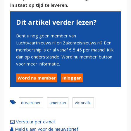
in staat op tijd te leveren.
Dit artikel verder lezen?
Bent u nog geen member van
Luchtvaartnieuws.nl en Zakenreisnieuws.nl? Een
membership is er al vanaf € 5,45 per maand. Klik
dan op onderstaande 'Word nu member' button
voor meer informatie.
Word nu member
Inloggen
dreamliner
american
victorville
Verstuur per e-mail
Meld u aan voor de nieuwsbrief