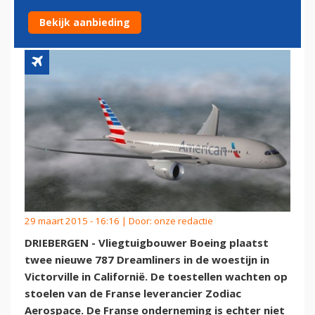
AIRLINES IN DE WOESTIJN
Bekijk aanbieding
29 maart 2015 - 16:16 | Door:
onze redactie
DRIEBERGEN - Vliegtuigbouwer Boeing plaatst
twee nieuwe 787 Dreamliners in de woestijn in
Victorville in Californië. De toestellen wachten op
stoelen van de Franse leverancier Zodiac
Aerospace. De Franse onderneming is echter niet