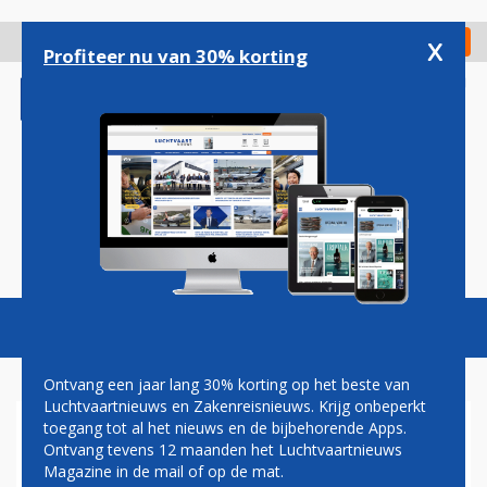
Overslaan
en
x
Digitaal Magazine
Registreer
Check in
naar
Profiteer nu van 30% korting
de
inhoud
gaan
Magazine
Podcasts
Vacatures
Toggl
naviga
Ontvang een jaar lang 30% korting op het beste van
Luchtvaartnieuws en Zakenreisnieuws. Krijg onbeperkt
toegang tot al het nieuws en de bijbehorende Apps.
BOEING PARKEERT
Ontvang tevens 12 maanden het Luchtvaartnieuws
DREAMLINERS AMERICAN
Magazine in de mail of op de mat.