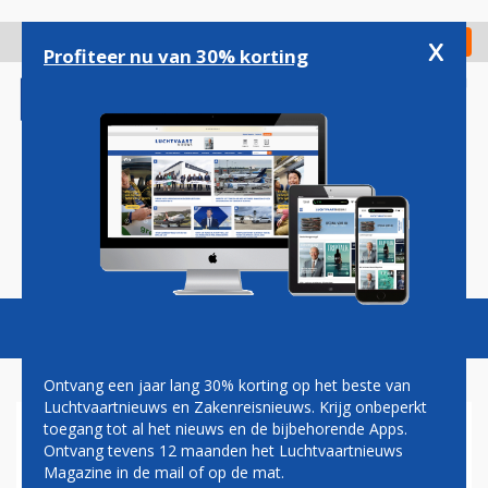
Overslaan
en
x
Digitaal Magazine
Registreer
Check in
naar
Profiteer nu van 30% korting
de
inhoud
gaan
Magazine
Podcasts
Vacatures
Toggl
naviga
Ontvang een jaar lang 30% korting op het beste van
Luchtvaartnieuws en Zakenreisnieuws. Krijg onbeperkt
toegang tot al het nieuws en de bijbehorende Apps.
BOMMELDINGEN OP
Ontvang tevens 12 maanden het Luchtvaartnieuws
VLUCHTEN VAN SAS EN AIR
Magazine in de mail of op de mat.