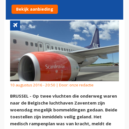
ARABIA MAROC BLIJKEN VALS
Bekijk aanbieding
10 augustus 2016 - 20:50 | Door:
onze redactie
BRUSSEL - Op twee vluchten die onderweg waren
naar de Belgische luchthaven Zaventem zijn
woensdag mogelijk bommeldingen gedaan. Beide
toestellen zijn inmiddels veilig geland. Het
medisch rampenplan was van kracht, meldt de