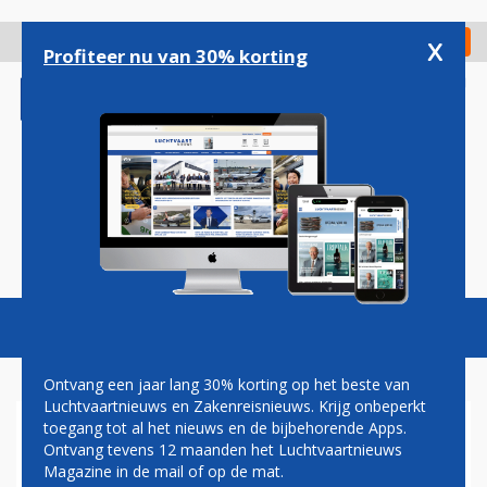
Overslaan
en
x
Digitaal Magazine
Registreer
Check in
naar
Profiteer nu van 30% korting
de
inhoud
gaan
Magazine
Podcasts
Vacatures
Toggl
naviga
Ontvang een jaar lang 30% korting op het beste van
Luchtvaartnieuws en Zakenreisnieuws. Krijg onbeperkt
toegang tot al het nieuws en de bijbehorende Apps.
BONDEN BEREIKEN CAO-
Ontvang tevens 12 maanden het Luchtvaartnieuws
AKKOORD VOOR
Magazine in de mail of op de mat.