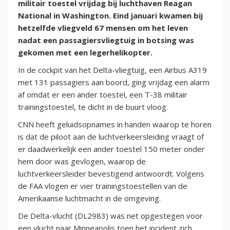
militair toestel vrijdag bij luchthaven Reagan
National in Washington. Eind januari kwamen bij
hetzelfde vliegveld 67 mensen om het leven
nadat een passagiersvliegtuig in botsing was
gekomen met een legerhelikopter.
In de cockpit van het Delta-vliegtuig, een Airbus A319
met 131 passagiers aan boord, ging vrijdag een alarm
af omdat er een ander toestel, een T-38 militair
trainingstoestel, te dicht in de buurt vloog.
CNN heeft geluidsopnames in handen waarop te horen
is dat de piloot aan de luchtverkeersleiding vraagt of
er daadwerkelijk een ander toestel 150 meter onder
hem door was gevlogen, waarop de
luchtverkeersleider bevestigend antwoordt. Volgens
de FAA vlogen er vier trainingstoestellen van de
Amerikaanse luchtmacht in de omgeving.
De Delta-vlucht (DL2983) was net opgestegen voor
een vlucht naar Minneapolis toen het incident zich