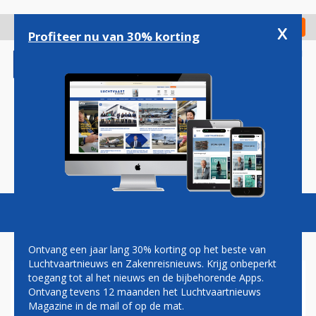
Overslaan
en
x
Digitaal Magazine
Registreer
Check in
naar
Profiteer nu van 30% korting
de
inhoud
gaan
Magazine
Podcasts
Vacatures
Toggl
naviga
Ontvang een jaar lang 30% korting op het beste van
Luchtvaartnieuws en Zakenreisnieuws. Krijg onbeperkt
toegang tot al het nieuws en de bijbehorende Apps.
BOTSING
Ontvang tevens 12 maanden het Luchtvaartnieuws
PASSAGIERSVLIEGTUIG EN
Magazine in de mail of op de mat.