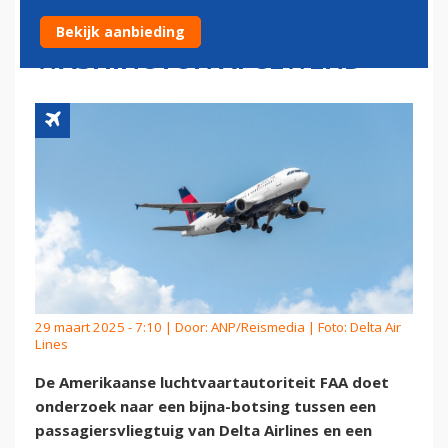
MILITAIR TOESTEL BIJ
Bekijk aanbieding
WASHINGTON AFGEWEND
29 maart 2025 - 7:10 | Door:
ANP/Reismedia
| Foto: Delta Air
Lines
De Amerikaanse luchtvaartautoriteit FAA doet
onderzoek naar een bijna-botsing tussen een
passagiersvliegtuig van Delta Airlines en een