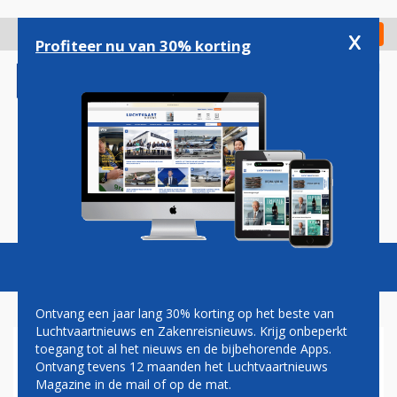
Overslaan
en
x
Digitaal Magazine
Registreer
Check in
naar
Profiteer nu van 30% korting
de
inhoud
gaan
Magazine
Podcasts
Vacatures
Toggl
naviga
Ontvang een jaar lang 30% korting op het beste van
Luchtvaartnieuws en Zakenreisnieuws. Krijg onbeperkt
toegang tot al het nieuws en de bijbehorende Apps.
BRITISH AIRWAYS: NA SAN
Ontvang tevens 12 maanden het Luchtvaartnieuws
JOSÉ GAAN WE OOK NAAR
Magazine in de mail of op de mat.