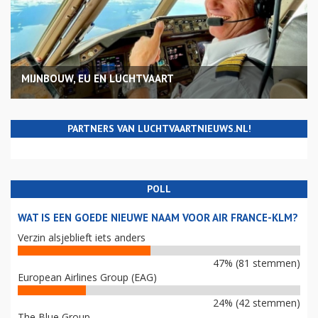
MIJNBOUW, EU EN LUCHTVAART
PARTNERS VAN LUCHTVAARTNIEUWS.NL!
POLL
WAT IS EEN GOEDE NIEUWE NAAM VOOR AIR FRANCE-KLM?
Verzin alsjeblieft iets anders
47% (81 stemmen)
European Airlines Group (EAG)
24% (42 stemmen)
The Blue Group