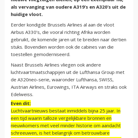
als vervanging van oudere A319’s en A320’s uit de
huidige vloot.
Eerder kondigde Brussels Airlines al aan de vloot
Airbus A330’s, die vooral richting Afrika worden
gebruikt, de komende jaren uit te breiden naar dertien
stuks. Bovendien worden ook de cabines van die
toestellen gemoderniseerd.
Naast Brussels Airlines vliegen ook andere
luchtvaartmaatschappijen uit de Lufthansa Group met
de A320neo-serie, waaronder Lufthansa, SWISS,
Austrian Airlines, Eurowings, ITA Airways en straks ook
Edelweiss.
Even dit:
Luchtvaartnieuws bestaat inmiddels bijna 25 jaar. In
een tijd waarin talloze vergelijkbare bronnen en
nieuwkomers met veel minder historie om aandacht
schreeuwen, is het belangrijk om betrouwbare