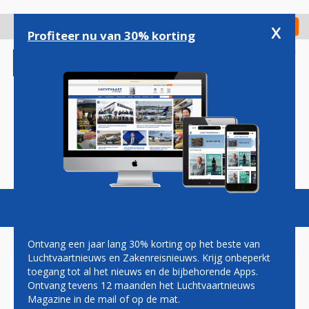
Overslaan
en
x
Digitaal Magazine
Registreer
Check in
naar
Profiteer nu van 30% korting
de
inhoud
gaan
Magazine
Podcasts
Vacatures
Toggl
naviga
Ontvang een jaar lang 30% korting op het beste van
Luchtvaartnieuws en Zakenreisnieuws. Krijg onbeperkt
toegang tot al het nieuws en de bijbehorende Apps.
BRUSSELS AIRLINES
Ontvang tevens 12 maanden het Luchtvaartnieuws
MODERNISEERT VLOOT MET
Magazine in de mail of op de mat.