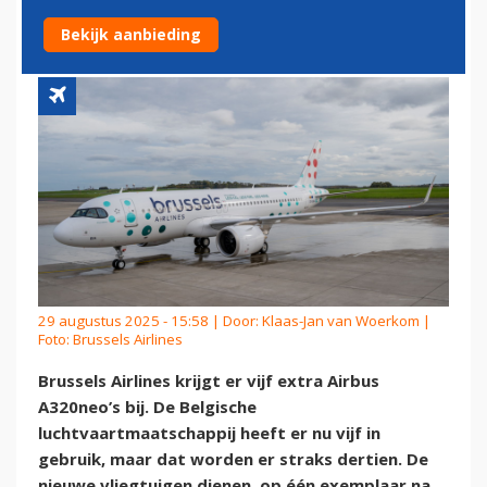
EXTRA AIRBUS A320NEO’S
Bekijk aanbieding
29 augustus 2025 - 15:58 | Door:
Klaas-Jan van Woerkom
|
Foto: Brussels Airlines
Brussels Airlines krijgt er vijf extra Airbus
A320neo’s bij. De Belgische
luchtvaartmaatschappij heeft er nu vijf in
gebruik, maar dat worden er straks dertien. De
nieuwe vliegtuigen dienen, op één exemplaar na,