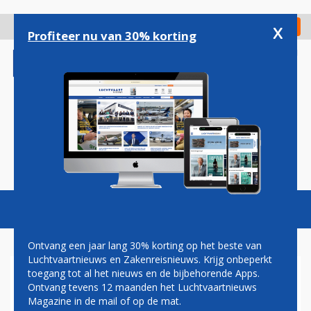
Overslaan
en
x
Digitaal Magazine
Registreer
Check in
naar
Profiteer nu van 30% korting
de
inhoud
gaan
Magazine
Podcasts
Vacatures
Toggl
naviga
Ontvang een jaar lang 30% korting op het beste van
Luchtvaartnieuws en Zakenreisnieuws. Krijg onbeperkt
toegang tot al het nieuws en de bijbehorende Apps.
CATHAY PACIFIC: CREWLEDEN
Ontvang tevens 12 maanden het Luchtvaartnieuws
UIT FRANKFURT DRIE WEKEN
Magazine in de mail of op de mat.