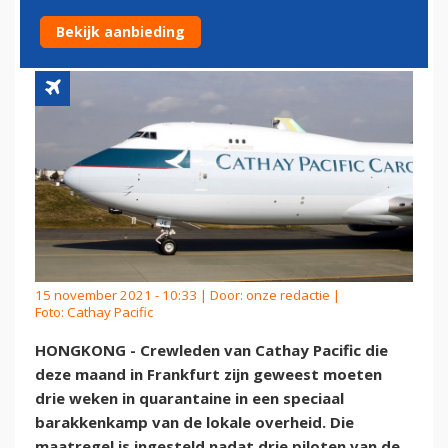
IN QUARANTAINE
Bekijk aanbieding
15 november 2021 - 10:33 | Door:
onze redactie
|
Foto: Cathay Pacific
HONGKONG - Crewleden van Cathay Pacific die
deze maand in Frankfurt zijn geweest moeten
drie weken in quarantaine in een speciaal
barakkenkamp van de lokale overheid. Die
maatregel is ingesteld nadat drie piloten van de