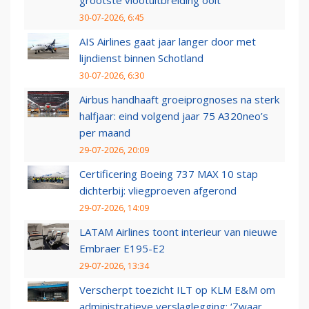
grootste vlootuitbreiding ooit
30-07-2026, 6:45
AIS Airlines gaat jaar langer door met
lijndienst binnen Schotland
30-07-2026, 6:30
Airbus handhaaft groeiprognoses na sterk
halfjaar: eind volgend jaar 75 A320neo’s
per maand
29-07-2026, 20:09
Certificering Boeing 737 MAX 10 stap
dichterbij: vliegproeven afgerond
29-07-2026, 14:09
LATAM Airlines toont interieur van nieuwe
Embraer E195-E2
29-07-2026, 13:34
Verscherpt toezicht ILT op KLM E&M om
administratieve verslaglegging: ‘Zwaar