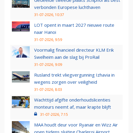
Gedeelde tweede plaats Schiphol als best
verbonden Europese luchthaven
31-07-2026, 10:37
LOT opent in maart 2027 nieuwe route
naar Hanoi
31-07-2026, 9:59
Voormalig financieel directeur KLM Erik
Swelheim aan de slag bij ProRail
31-07-2026, 9:09
Rusland trekt vliegvergunning Izhavia in
wegens zorgen over veiligheid
31-07-2026, 8:03
Wachttijd afgifte onderhoudslicenties
monteurs neemt af, maar krapte blijft
31-07-2026, 7:15
MAA houdt deur voor Ryanair en Wizz Air
open tijdens sluiting Charleroi Airport