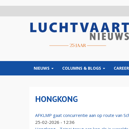
Overslaan
en
naar
de
inhoud
gaan
NIEUWS
COLUMNS & BLOGS
CAREER
HONGKONG
AFKLMP gaat concurrentie aan op route van Sch
25-02-2026 - 12:36