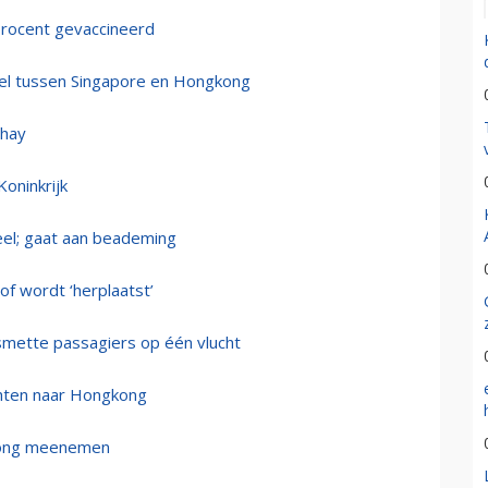
 procent gevaccineerd
bel tussen Singapore en Hongkong
thay
oninkrijk
neel; gaat aan beademing
of wordt ‘herplaatst’
mette passagiers op één vlucht
chten naar Hongkong
gkong meenemen