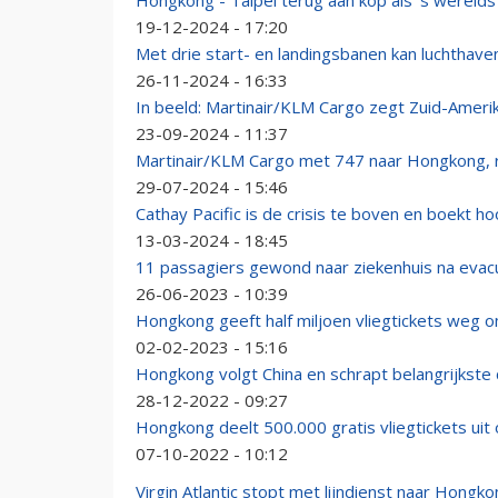
Hongkong - Taipei terug aan kop als 's werelds 
19-12-2024 - 17:20
Met drie start- en landingsbanen kan luchthav
26-11-2024 - 16:33
In beeld: Martinair/KLM Cargo zegt Zuid-Ameri
23-09-2024 - 11:37
Martinair/KLM Cargo met 747 naar Hongkong, ri
29-07-2024 - 15:46
Cathay Pacific is de crisis te boven en boekt h
13-03-2024 - 18:45
11 passagiers gewond naar ziekenhuis na evacua
26-06-2023 - 10:39
Hongkong geeft half miljoen vliegtickets weg o
02-02-2023 - 15:16
Hongkong volgt China en schrapt belangrijkst
28-12-2022 - 09:27
Hongkong deelt 500.000 gratis vliegtickets uit
07-10-2022 - 10:12
Virgin Atlantic stopt met lijndienst naar Hongk