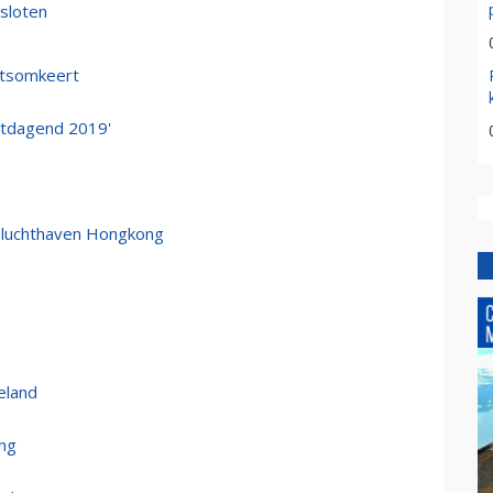
sloten
htsomkeert
uitdagend 2019'
 luchthaven Hongkong
eland
ong