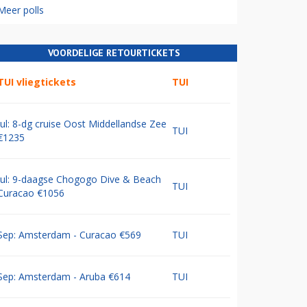
Meer polls
VOORDELIGE RETOURTICKETS
TUI vliegtickets
TUI
Jul: 8-dg cruise Oost Middellandse Zee
TUI
€1235
Jul: 9-daagse Chogogo Dive & Beach
TUI
Curacao €1056
Sep: Amsterdam - Curacao €569
TUI
Sep: Amsterdam - Aruba €614
TUI