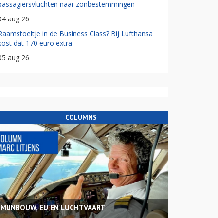
passagiersvluchten naar zonbestemmingen
04 aug 26
Raamstoeltje in de Business Class? Bij Lufthansa
kost dat 170 euro extra
05 aug 26
COLUMNS
MIJNBOUW, EU EN LUCHTVAART