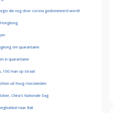
 regio die nog door corona gedomineerd wordt
n Hongkong
gen
Hongkong om quarantaine
en in quarantaine
en, 100 man op straat
uchten uit hoog-risicolanden
ktober, China's Nationale Dag
iegbubbel naar Bali