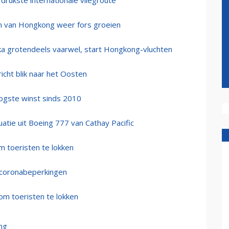
drukste internationale vliegroute
en van Hongkong weer fors groeien
ka grotendeels vaarwel, start Hongkong-vluchten
cht blik naar het Oosten
oogste winst sinds 2010
tie uit Boeing 777 van Cathay Pacific
m toeristen te lokken
e coronabeperkingen
 om toeristen te lokken
ong