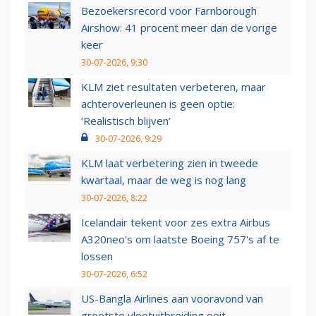
Bezoekersrecord voor Farnborough
Airshow: 41 procent meer dan de vorige
keer
30-07-2026, 9:30
KLM ziet resultaten verbeteren, maar
achteroverleunen is geen optie:
‘Realistisch blijven’
30-07-2026, 9:29
KLM laat verbetering zien in tweede
kwartaal, maar de weg is nog lang
30-07-2026, 8:22
Icelandair tekent voor zes extra Airbus
A320neo's om laatste Boeing 757's af te
lossen
30-07-2026, 6:52
US-Bangla Airlines aan vooravond van
grootste vlootuitbreiding ooit