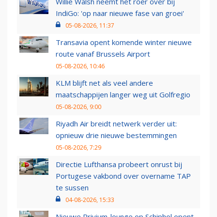
Willie Walsh neemt het roer over bij
IndiGo: 'op naar nieuwe fase van groei'
05-08-2026, 11:37
Transavia opent komende winter nieuwe
route vanaf Brussels Airport
05-08-2026, 10:46
KLM blijft net als veel andere
maatschappijen langer weg uit Golfregio
05-08-2026, 9:00
Riyadh Air breidt netwerk verder uit:
opnieuw drie nieuwe bestemmingen
05-08-2026, 7:29
Directie Lufthansa probeert onrust bij
Portugese vakbond over overname TAP
te sussen
04-08-2026, 15:33
Nieuwe Privium-lounge op Schiphol opent