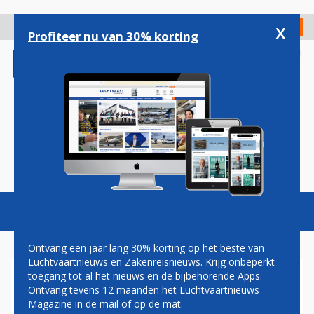
Overslaan
en
x
Digitaal Magazine
Registreer
Check in
naar
Profiteer nu van 30% korting
de
inhoud
gaan
Magazine
Podcasts
Vacatures
Toggl
naviga
Ontvang een jaar lang 30% korting op het beste van
Luchtvaartnieuws en Zakenreisnieuws. Krijg onbeperkt
toegang tot al het nieuws en de bijbehorende Apps.
SAS GESTART MET NIEUWE
Ontvang tevens 12 maanden het Luchtvaartnieuws
ROUTE NAAR HONGKONG
Magazine in de mail of op de mat.