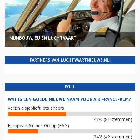
MIJNBOUW, EU EN LUCHTVAART
PARTNERS VAN LUCHTVAARTNIEUWS.NL!
POLL
WAT IS EEN GOEDE NIEUWE NAAM VOOR AIR FRANCE-KLM?
Verzin alsjeblieft iets anders
47% (81 stemmen)
European Airlines Group (EAG)
24% (42 stemmen)