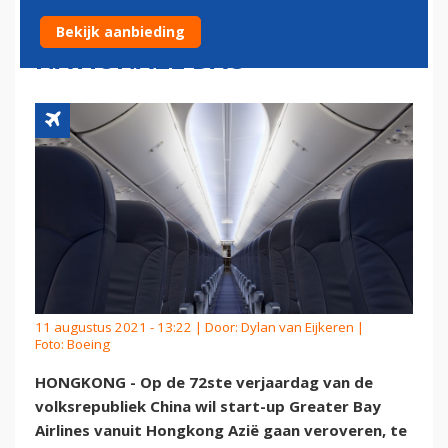
OKTOBER, CHINA'S
Bekijk aanbieding
NATIONALE DAG
11 augustus 2021 - 13:22 | Door:
Dylan van Eijkeren
|
Foto: Boeing
HONGKONG - Op de 72ste verjaardag van de
volksrepubliek China wil start-up Greater Bay
Airlines vanuit Hongkong Azië gaan veroveren, te