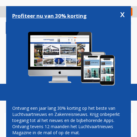
Overslaan
en
x
Digitaal Magazine
Registreer
Check in
naar
Profiteer nu van 30% korting
de
inhoud
gaan
Magazine
Podcasts
Vacatures
Toggl
naviga
Ontvang een jaar lang 30% korting op het beste van
Luchtvaartnieuws en Zakenreisnieuws. Krijg onbeperkt
toegang tot al het nieuws en de bijbehorende Apps.
GREATER BAY AIRLINES WIL
Ontvang tevens 12 maanden het Luchtvaartnieuws
GAAN VLIEGEN VANAF 1
Magazine in de mail of op de mat.