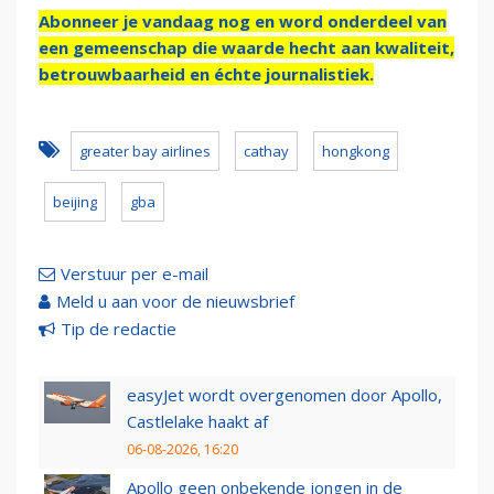
Abonneer je vandaag nog en word onderdeel van
een gemeenschap die waarde hecht aan kwaliteit,
betrouwbaarheid en échte journalistiek.
greater bay airlines
cathay
hongkong
beijing
gba
Verstuur per e-mail
Meld u aan voor de nieuwsbrief
Tip de redactie
easyJet wordt overgenomen door Apollo,
Castlelake haakt af
06-08-2026, 16:20
Apollo geen onbekende jongen in de