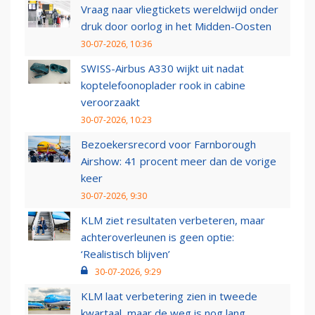
Vraag naar vliegtickets wereldwijd onder
druk door oorlog in het Midden-Oosten
30-07-2026, 10:36
SWISS-Airbus A330 wijkt uit nadat
koptelefoonoplader rook in cabine
veroorzaakt
30-07-2026, 10:23
Bezoekersrecord voor Farnborough
Airshow: 41 procent meer dan de vorige
keer
30-07-2026, 9:30
KLM ziet resultaten verbeteren, maar
achteroverleunen is geen optie:
‘Realistisch blijven’
30-07-2026, 9:29
KLM laat verbetering zien in tweede
kwartaal, maar de weg is nog lang