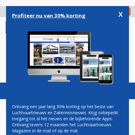
Overslaan
en
x
Digitaal Magazine
Registreer
Check in
naar
Profiteer nu van 30% korting
de
inhoud
gaan
Magazine
Podcasts
Vacatures
Toggl
naviga
Ontvang een jaar lang 30% korting op het beste van
Luchtvaartnieuws en Zakenreisnieuws. Krijg onbeperkt
toegang tot al het nieuws en de bijbehorende Apps.
CATHAY PACIFIC DIEPER IN
Ontvang tevens 12 maanden het Luchtvaartnieuws
HET ROOD DANKZIJ
Magazine in de mail of op de mat.