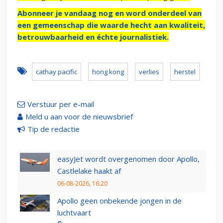
Abonneer je vandaag nog en word onderdeel van
een gemeenschap die waarde hecht aan kwaliteit,
betrouwbaarheid en échte journalistiek.
cathay pacific
hong kong
verlies
herstel
Verstuur per e-mail
Meld u aan voor de nieuwsbrief
Tip de redactie
easyJet wordt overgenomen door Apollo,
Castlelake haakt af
06-08-2026, 16:20
Apollo geen onbekende jongen in de
luchtvaart