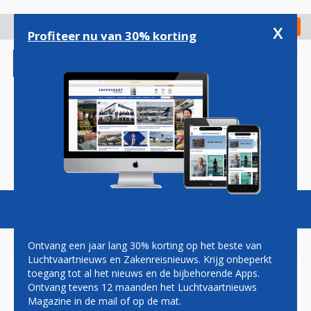
Overslaan
en
x
Digitaal Magazine
Registreer
Check in
naar
Profiteer nu van 30% korting
de
inhoud
gaan
Magazine
Podcasts
Vacatures
Toggl
naviga
Ontvang een jaar lang 30% korting op het beste van
Luchtvaartnieuws en Zakenreisnieuws. Krijg onbeperkt
toegang tot al het nieuws en de bijbehorende Apps.
VERLIES
Ontvang tevens 12 maanden het Luchtvaartnieuws
Magazine in de mail of op de mat.