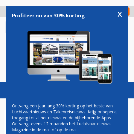
Overslaan
en
x
Digitaal Magazine
Registreer
Check in
naar
Profiteer nu van 30% korting
de
inhoud
gaan
Magazine
Podcasts
Vacatures
Toggl
naviga
Ontvang een jaar lang 30% korting op het beste van
Luchtvaartnieuws en Zakenreisnieuws. Krijg onbeperkt
toegang tot al het nieuws en de bijbehorende Apps.
CHINESE KOPER VOOR
Ontvang tevens 12 maanden het Luchtvaartnieuws
DOCHTERBEDRIJF AIR
Magazine in de mail of op de mat.