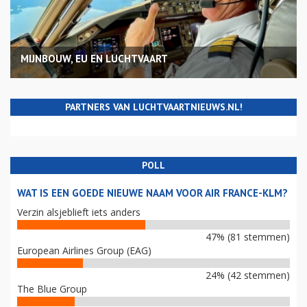
MIJNBOUW, EU EN LUCHTVAART
PARTNERS VAN LUCHTVAARTNIEUWS.NL!
POLL
WAT IS EEN GOEDE NIEUWE NAAM VOOR AIR FRANCE-KLM?
Verzin alsjeblieft iets anders
47% (81 stemmen)
European Airlines Group (EAG)
24% (42 stemmen)
The Blue Group