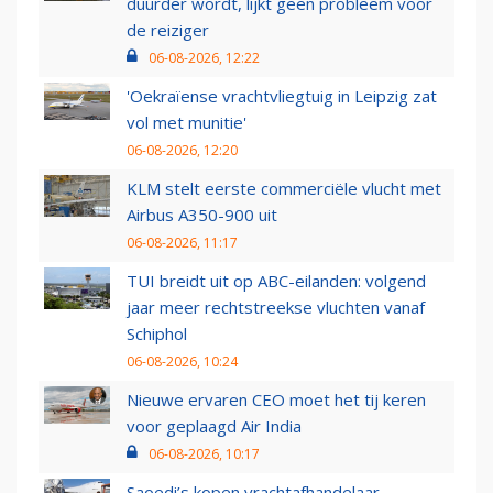
duurder wordt, lijkt geen probleem voor
de reiziger
06-08-2026, 12:22
'Oekraïense vrachtvliegtuig in Leipzig zat
vol met munitie'
06-08-2026, 12:20
KLM stelt eerste commerciële vlucht met
Airbus A350-900 uit
06-08-2026, 11:17
TUI breidt uit op ABC-eilanden: volgend
jaar meer rechtstreekse vluchten vanaf
Schiphol
06-08-2026, 10:24
Nieuwe ervaren CEO moet het tij keren
voor geplaagd Air India
06-08-2026, 10:17
Saoedi’s kopen vrachtafhandelaar