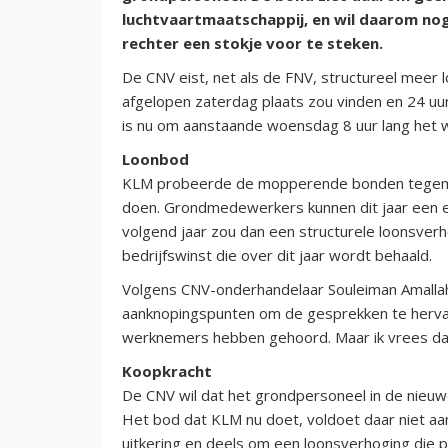
luchtvaartmaatschappij, en wil daarom no
rechter een stokje voor te steken.
De CNV eist, net als de FNV, structureel meer 
afgelopen zaterdag plaats zou vinden en 24 uu
is nu om aanstaande woensdag 8 uur lang het w
Loonbod
KLM probeerde de mopperende bonden tegemo
doen. Grondmedewerkers kunnen dit jaar een een
volgend jaar zou dan een structurele loonsverho
bedrijfswinst die over dit jaar wordt behaald.
Volgens CNV-onderhandelaar Souleiman Amalla
aanknopingspunten om de gesprekken te herva
werknemers hebben gehoord. Maar ik vrees dat
Koopkracht
De CNV wil dat het grondpersoneel in de nieuw
Het bod dat KLM nu doet, voldoet daar niet aa
uitkering en deels om een loonsverhoging die pas