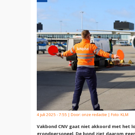
4 juli 2025 - 7:55 | Door:
onze redactie
| Foto: KLM
Vakbond CNV gaat niet akkoord met het l
grondpersoneel. De bond ziet daarom geen