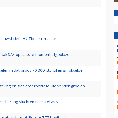
nieuwsbrief
Tip de redactie
 tak SAS op laatste moment afgeblazen
elen nadat piloot 70.000 xtc-pillen smokkelde
elling en ziet orderportefeuille verder groeien
chorting vluchten naar Tel Aviv
vrachtvlucht met Boeing 777F ooit uit