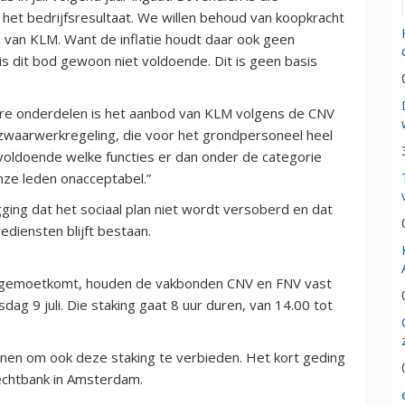
 het bedrijfsresultaat. We willen behoud van koopkracht
n van KLM. Want de inflatie houdt daar ook geen
 is dit bod gewoon niet voldoende. Dit is geen basis
dere onderdelen is het aanbod van KLM volgens de CNV
zwaarwerkregeling, die voor het grondpersoneel heel
 onvoldoende welke functies er dan onder de categorie
onze leden onacceptabel.”
ng dat het sociaal plan niet wordt versoberd en dat
ediensten blijft bestaan.
tegemoetkomt, houden de vakbonden CNV en FNV vast
g 9 juli. Die staking gaat 8 uur duren, van 14.00 tot
en om ook deze staking te verbieden. Het kort geding
rechtbank in Amsterdam.