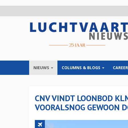
Overslaan
en
naar
de
inhoud
gaan
NIEUWS
COLUMNS & BLOGS
CAREER
CNV VINDT LOONBOD KLM
VOORALSNOG GEWOON 