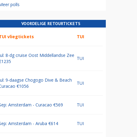
Meer polls
VOORDELIGE RETOURTICKETS
TUI vliegtickets
TUI
Jul: 8-dg cruise Oost Middellandse Zee
TUI
€1235
Jul: 9-daagse Chogogo Dive & Beach
TUI
Curacao €1056
Sep: Amsterdam - Curacao €569
TUI
Sep: Amsterdam - Aruba €614
TUI