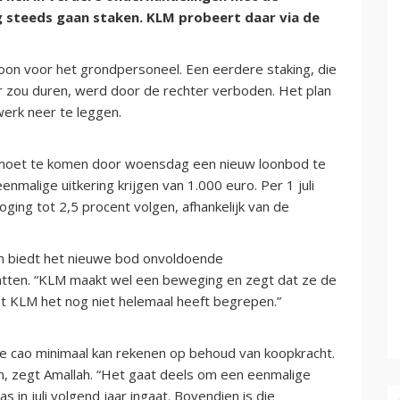
g steeds gaan staken. KLM probeert daar via de
loon voor het grondpersoneel. Een eerdere staking, die
r zou duren, werd door de rechter verboden. Het plan
erk neer te leggen.
et te komen door woensdag een nieuw loonbod te
malige uitkering krijgen van 1.000 euro. Per 1 juli
ging tot 2,5 procent volgen, afhankelijk van de
h biedt het nieuwe bod onvoldoende
tten. “KLM maakt wel een beweging en zegt dat ze de
 KLM het nog niet helemaal heeft begrepen.”
e cao minimaal kan rekenen op behoud van koopkracht.
n, zegt Amallah. “Het gaat deels om een eenmalige
 in juli volgend jaar ingaat. Bovendien is die