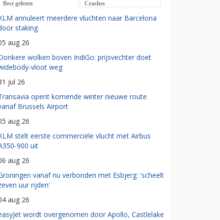
Best gelezen
Crashes
KLM annuleert meerdere vluchten naar Barcelona
door staking
05 aug 26
Donkere wolken boven IndiGo: prijsvechter doet
widebody-vloot weg
31 jul 26
Transavia opent komende winter nieuwe route
vanaf Brussels Airport
05 aug 26
KLM stelt eerste commerciële vlucht met Airbus
A350-900 uit
06 aug 26
Groningen vanaf nu verbonden met Esbjerg: 'scheelt
zeven uur rijden'
04 aug 26
easyJet wordt overgenomen door Apollo, Castlelake