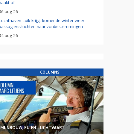
haakt af
06 aug 26
Luchthaven Luik krijgt komende winter weer
passagiersvluchten naar zonbestemmingen
04 aug 26
COLUMNS
MIJNBOUW, EU EN LUCHTVAART