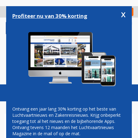
Overslaan
en
x
Digitaal Magazine
Registreer
Check in
naar
Profiteer nu van 30% korting
de
inhoud
gaan
Magazine
Podcasts
Vacatures
Toggl
naviga
Ontvang een jaar lang 30% korting op het beste van
Luchtvaartnieuws en Zakenreisnieuws. Krijg onbeperkt
toegang tot al het nieuws en de bijbehorende Apps.
CNV VINDT LOONBOD KLM TE
Ontvang tevens 12 maanden het Luchtvaartnieuws
MAGER: STAKING GAAT
Magazine in de mail of op de mat.