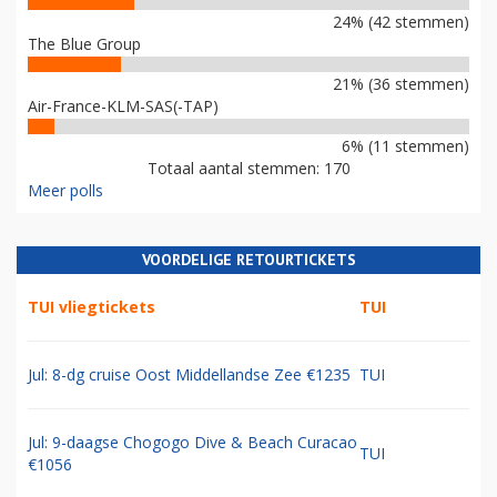
24% (42 stemmen)
The Blue Group
21% (36 stemmen)
Air-France-KLM-SAS(-TAP)
6% (11 stemmen)
Totaal aantal stemmen: 170
Meer polls
VOORDELIGE RETOURTICKETS
TUI vliegtickets
TUI
Jul: 8-dg cruise Oost Middellandse Zee €1235
TUI
Jul: 9-daagse Chogogo Dive & Beach Curacao
TUI
€1056