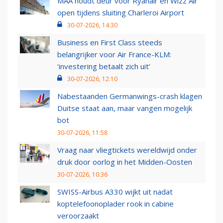
MAA houdt deur voor Ryanair en Wizz Air
open tijdens sluiting Charleroi Airport
30-07-2026, 14:30
Business en First Class steeds
belangrijker voor Air France-KLM:
‘investering betaalt zich uit’
30-07-2026, 12:10
Nabestaanden Germanwings-crash klagen
Duitse staat aan, maar vangen mogelijk
bot
30-07-2026, 11:58
Vraag naar vliegtickets wereldwijd onder
druk door oorlog in het Midden-Oosten
30-07-2026, 10:36
SWISS-Airbus A330 wijkt uit nadat
koptelefoonoplader rook in cabine
veroorzaakt