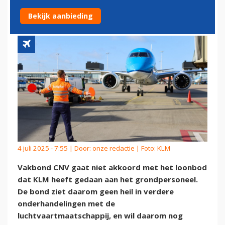
VOORALSNOG GEWOON DOOR
Bekijk aanbieding
4 juli 2025 - 7:55 | Door:
onze redactie
| Foto: KLM
Vakbond CNV gaat niet akkoord met het loonbod
dat KLM heeft gedaan aan het grondpersoneel.
De bond ziet daarom geen heil in verdere
onderhandelingen met de
luchtvaartmaatschappij, en wil daarom nog