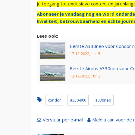
je toegang tot exclusieve content en jarenlang
Abonneer je vandaag nog en word onderde
kwaliteit, betrouwbaarheid en échte journa
Lees ook:
Eerste A330neo voor Condor na
17-12-2022, 11:15
Eerste Airbus A330neo voor Co
12-12-2022, 18:12
condor
a330-900
a330neo
Verstuur per e-mail
Meld u aan voor de 