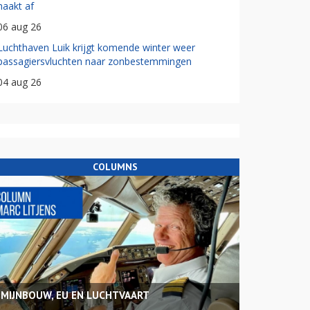
haakt af
06 aug 26
Luchthaven Luik krijgt komende winter weer
passagiersvluchten naar zonbestemmingen
04 aug 26
COLUMNS
MIJNBOUW, EU EN LUCHTVAART