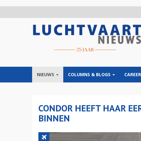
Overslaan
en
naar
de
inhoud
gaan
NIEUWS
COLUMNS & BLOGS
CAREER
CONDOR HEEFT HAAR EE
BINNEN