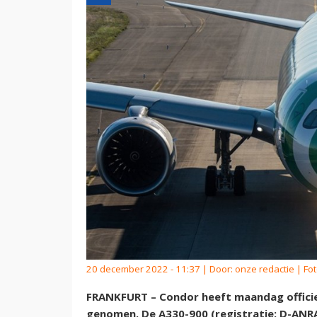
20 december 2022 - 11:37 | Door:
onze redactie
| Fo
FRANKFURT – Condor heeft maandag officie
genomen. De A330-900 (registratie: D-ANR