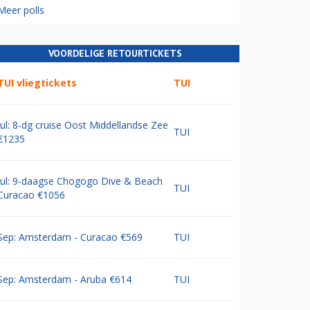
Meer polls
VOORDELIGE RETOURTICKETS
TUI vliegtickets
TUI
Jul: 8-dg cruise Oost Middellandse Zee
TUI
€1235
Jul: 9-daagse Chogogo Dive & Beach
TUI
Curacao €1056
Sep: Amsterdam - Curacao €569
TUI
Sep: Amsterdam - Aruba €614
TUI