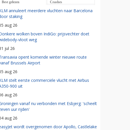
Best gelezen
Crashes
KLM annuleert meerdere vluchten naar Barcelona
door staking
05 aug 26
Donkere wolken boven IndiGo: prijsvechter doet
widebody-vloot weg
31 jul 26
Transavia opent komende winter nieuwe route
vanaf Brussels Airport
05 aug 26
KLM stelt eerste commerciële vlucht met Airbus
A350-900 uit
06 aug 26
Groningen vanaf nu verbonden met Esbjerg: 'scheelt
zeven uur rijden'
04 aug 26
easyJet wordt overgenomen door Apollo, Castlelake