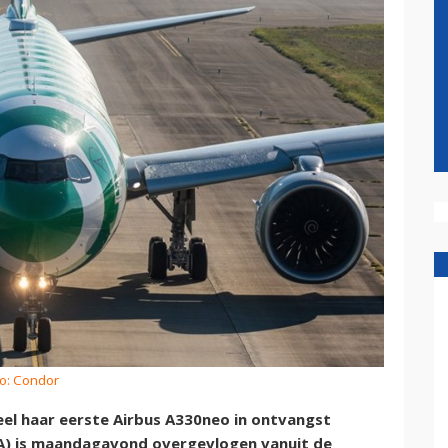
to: Condor
el haar eerste Airbus A330neo in ontvangst
A) is maandagavond overgevlogen vanuit de