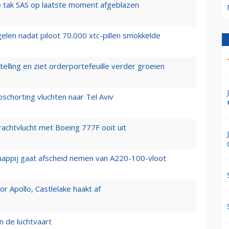
 tak SAS op laatste moment afgeblazen
elen nadat piloot 70.000 xtc-pillen smokkelde
elling en ziet orderportefeuille verder groeien
chorting vluchten naar Tel Aviv
vrachtvlucht met Boeing 777F ooit uit
happij gaat afscheid nemen van A220-100-vloot
 Apollo, Castlelake haakt af
n de luchtvaart