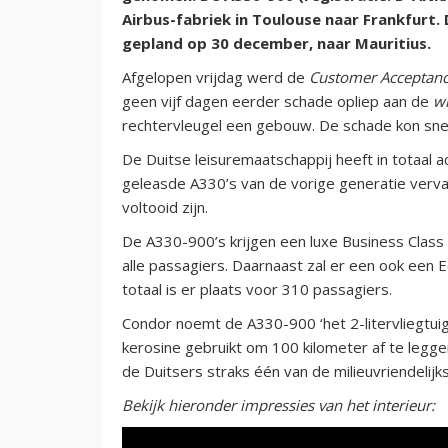
Airbus-fabriek in Toulouse naar Frankfurt. 
gepland op 30 december, naar Mauritius.
Afgelopen vrijdag werd de
Customer Acceptance
geen vijf dagen eerder schade opliep aan de
wi
rechtervleugel een gebouw. De schade kon sne
De Duitse leisuremaatschappij heeft in totaal 
geleasde A330’s van de vorige generatie verva
voltooid zijn.
De A330-900’s krijgen een luxe Business Class
alle passagiers. Daarnaast zal er een ook een
totaal is er plaats voor 310 passagiers.
Condor noemt de A330-900 ‘het 2-litervliegtuig
kerosine gebruikt om 100 kilometer af te leggen
de Duitsers straks één van de milieuvriendelij
Bekijk hieronder impressies van het interieur: