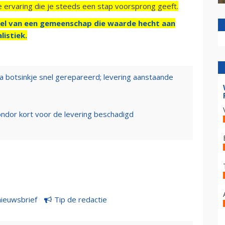
e ervaring die je steeds een stap voorsprong geeft.
el van een gemeenschap die waarde hecht aan
listiek.
 botsinkje snel gerepareerd; levering aanstaande
ndor kort voor de levering beschadigd
nieuwsbrief
Tip de redactie