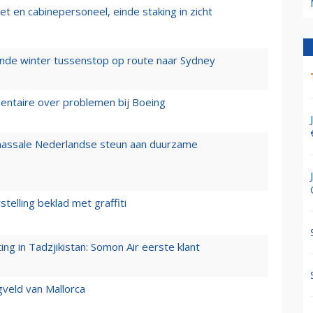
t en cabinepersoneel, einde staking in zicht
mende winter tussenstop op route naar Sydney
mentaire over problemen bij Boeing
 massale Nederlandse steun aan duurzame
stelling beklad met graffiti
g in Tadzjikistan: Somon Air eerste klant
gveld van Mallorca