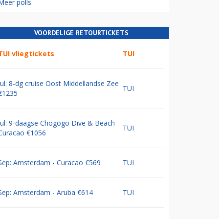
Meer polls
VOORDELIGE RETOURTICKETS
TUI vliegtickets
TUI
Jul: 8-dg cruise Oost Middellandse Zee
TUI
€1235
Jul: 9-daagse Chogogo Dive & Beach
TUI
Curacao €1056
Sep: Amsterdam - Curacao €569
TUI
Sep: Amsterdam - Aruba €614
TUI