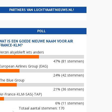
PARTNERS VAN LUCHTVAARTNIEUWS.NL!
POLL
WAT IS EEN GOEDE NIEUWE NAAM VOOR AIR
FRANCE-KLM?
Verzin alsjeblieft iets anders
47% (81 stemmen)
European Airlines Group (EAG)
24% (42 stemmen)
The Blue Group
21% (36 stemmen)
Air-France-KLM-SAS(-TAP)
6% (11 stemmen)
Totaal aantal stemmen: 170