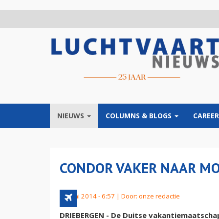
Overslaan
en
naar
de
inhoud
gaan
NIEUWS
COLUMNS & BLOGS
CAREER
CONDOR VAKER NAAR M
29 juni 2014 - 6:57 | Door:
onze redactie
DRIEBERGEN - De Duitse vakantiemaatschapp