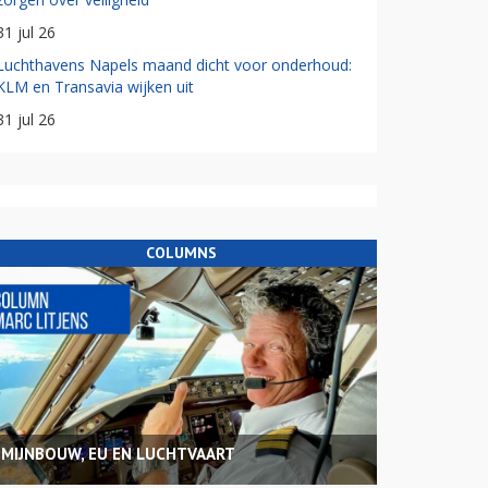
31 jul 26
Luchthavens Napels maand dicht voor onderhoud:
KLM en Transavia wijken uit
31 jul 26
COLUMNS
MIJNBOUW, EU EN LUCHTVAART