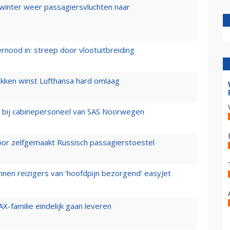
 winter weer passagiersvluchten naar
ernood in: streep door vlootuitbreiding
ukken winst Lufthansa hard omlaag
 bij cabinepersoneel van SAS Noorwegen
voor zelfgemaakt Russisch passagierstoestel
nen reizigers van ‘hoofdpijn bezorgend’ easyJet
X-familie eindelijk gaan leveren