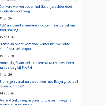
Donkere wolken boven IndiGo: prijsvechter doet
widebody-vloot weg
31 jul 26
KLM annuleert meerdere vluchten naar Barcelona
door staking
05 aug 26
Transavia opent komende winter nieuwe route
vanaf Brussels Airport
05 aug 26
Voormalig financieel directeur KLM Erik Swelheim
aan de slag bij ProRail
31 jul 26
Groningen vanaf nu verbonden met Esbjerg: 'scheelt
zeven uur rijden'
04 aug 26
Rusland trekt vliegvergunning Izhavia in wegens
zorgen over veiligheid