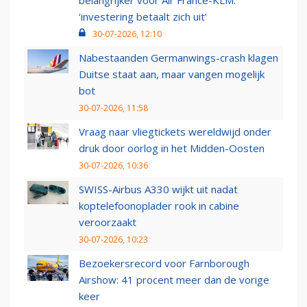
belangrijker voor Air France-KLM:
‘investering betaalt zich uit’
30-07-2026, 12:10
Nabestaanden Germanwings-crash klagen
Duitse staat aan, maar vangen mogelijk
bot
30-07-2026, 11:58
Vraag naar vliegtickets wereldwijd onder
druk door oorlog in het Midden-Oosten
30-07-2026, 10:36
SWISS-Airbus A330 wijkt uit nadat
koptelefoonoplader rook in cabine
veroorzaakt
30-07-2026, 10:23
Bezoekersrecord voor Farnborough
Airshow: 41 procent meer dan de vorige
keer