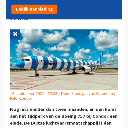
AFSCHEIDSVLUCHT VOOR
Bekijk aanbieding
FANS
12 september 2025 - 15:33 | Door:
Klaas-Jan van Woerkom
|
Foto: Condor
Nog iets minder dan twee maanden, en dan komt
aan het tijdperk van de Boeing 757 bij Condor een
einde. De Duitse luchtvaartmaatschappij is één