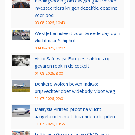
Biedingsoorlog om easyJet gaat verder:
investeerders krijgen dezelfde deadline
voor bod
03-08-2026, 10:43
WestJet annuleert voor tweede dag op rij
vlucht naar Schiphol
03-08-2026, 10:02
VisionSafe wijst Europese airlines op
gevaren rook in de cockpit
01-08-2026, 8:00
Donkere wolken boven IndiGo:
prijsvechter doet widebody-vloot weg
31-07-2026, 22:01
Malaysia Airlines-piloot na vlucht
aangehouden met duizenden xtc-pillen
31-07-2026, 13:55
Lufthansa Group: nieuwe CEO’s voor