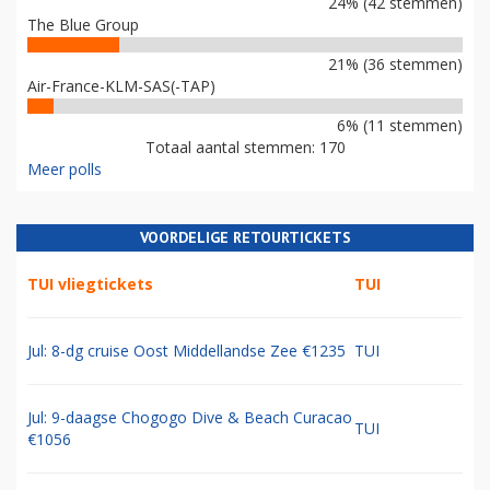
24% (42 stemmen)
The Blue Group
21% (36 stemmen)
Air-France-KLM-SAS(-TAP)
6% (11 stemmen)
Totaal aantal stemmen: 170
Meer polls
VOORDELIGE RETOURTICKETS
TUI vliegtickets
TUI
Jul: 8-dg cruise Oost Middellandse Zee €1235
TUI
Jul: 9-daagse Chogogo Dive & Beach Curacao
TUI
€1056