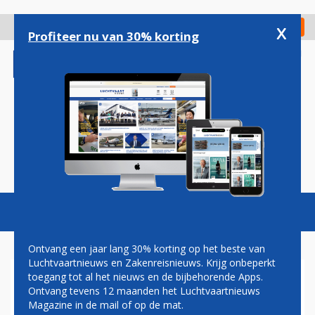
Overslaan
en
x
Digitaal Magazine
Registreer
Check in
naar
Profiteer nu van 30% korting
de
inhoud
gaan
Magazine
Podcasts
Vacatures
Toggl
naviga
Ontvang een jaar lang 30% korting op het beste van
Luchtvaartnieuws en Zakenreisnieuws. Krijg onbeperkt
toegang tot al het nieuws en de bijbehorende Apps.
CONDOR ZWAAIT BOEING 757
Ontvang tevens 12 maanden het Luchtvaartnieuws
UIT MET SPECIALE
Magazine in de mail of op de mat.