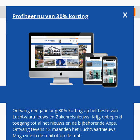
Overslaan
en
x
Digitaal Magazine
Registreer
Check in
naar
Profiteer nu van 30% korting
de
inhoud
gaan
Magazine
Podcasts
Vacatures
Toggl
naviga
Ontvang een jaar lang 30% korting op het beste van
Luchtvaartnieuws en Zakenreisnieuws. Krijg onbeperkt
toegang tot al het nieuws en de bijbehorende Apps.
DELTA VOOR HET EERST VAN
Ontvang tevens 12 maanden het Luchtvaartnieuws
ATLANTA NAAR BRUSSEL
Magazine in de mail of op de mat.