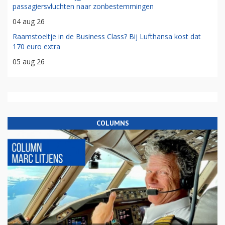
passagiersvluchten naar zonbestemmingen
04 aug 26
Raamstoeltje in de Business Class? Bij Lufthansa kost dat
170 euro extra
05 aug 26
COLUMNS