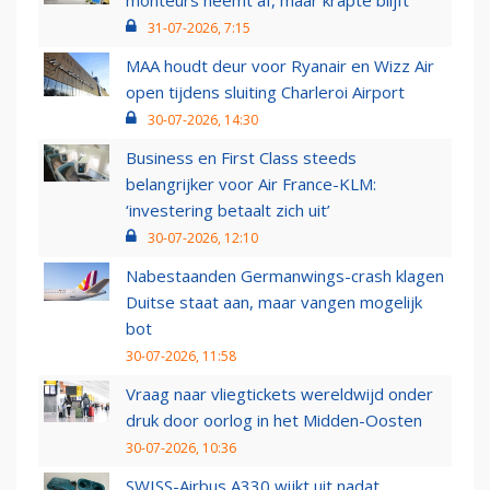
monteurs neemt af, maar krapte blijft
31-07-2026, 7:15
MAA houdt deur voor Ryanair en Wizz Air
open tijdens sluiting Charleroi Airport
30-07-2026, 14:30
Business en First Class steeds
belangrijker voor Air France-KLM:
‘investering betaalt zich uit’
30-07-2026, 12:10
Nabestaanden Germanwings-crash klagen
Duitse staat aan, maar vangen mogelijk
bot
30-07-2026, 11:58
Vraag naar vliegtickets wereldwijd onder
druk door oorlog in het Midden-Oosten
30-07-2026, 10:36
SWISS-Airbus A330 wijkt uit nadat