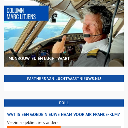
MIJNBOUW, EU EN LUCHTVAART
PARTNERS VAN LUCHTVAARTNIEUWS.NL!
POLL
WAT IS EEN GOEDE NIEUWE NAAM VOOR AIR FRANCE-KLM?
Verzin alsjeblieft iets anders