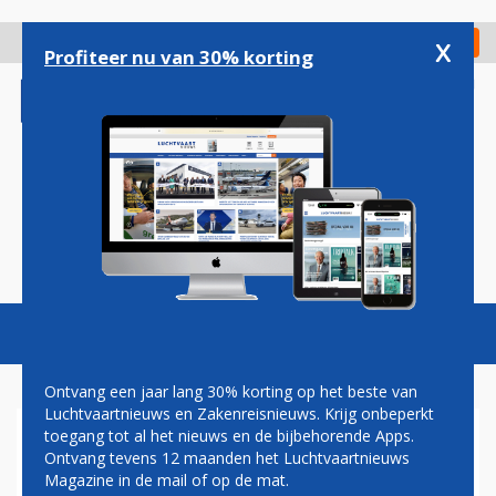
Overslaan
en
x
Digitaal Magazine
Registreer
Check in
naar
Profiteer nu van 30% korting
de
inhoud
gaan
Magazine
Podcasts
Vacatures
Toggl
naviga
Ontvang een jaar lang 30% korting op het beste van
Luchtvaartnieuws en Zakenreisnieuws. Krijg onbeperkt
toegang tot al het nieuws en de bijbehorende Apps.
DEMONSTRATIE TEGEN KLM
Ontvang tevens 12 maanden het Luchtvaartnieuws
EN TUI FLY GEPLAND IN
Magazine in de mail of op de mat.