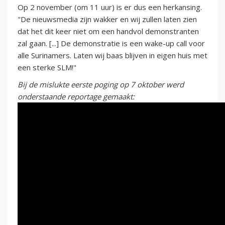
Op 2 november (om 11 uur) is er dus een herkansing.
"De nieuwsmedia zijn wakker en wij zullen laten zien
dat het dit keer niet om een handvol demonstranten
zal gaan. [...] De demonstratie is een wake-up call voor
alle Surinamers. Laten wij baas blijven in eigen huis met
een sterke SLM!"
Bij de mislukte eerste poging op 7 oktober werd
onderstaande reportage gemaakt: