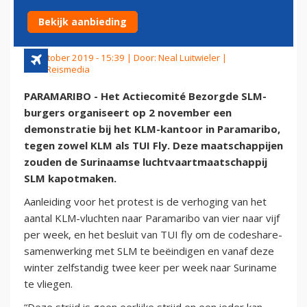
SURINAME
Bekijk aanbieding
18 oktober 2019 - 15:39 | Door:
Neal Luitwieler
|
Foto: Reismedia
PARAMARIBO - Het Actiecomité Bezorgde SLM-
burgers organiseert op 2 november een
demonstratie bij het KLM-kantoor in Paramaribo,
tegen zowel KLM als TUI Fly. Deze maatschappijen
zouden de Surinaamse luchtvaartmaatschappij
SLM kapotmaken.
Aanleiding voor het protest is de verhoging van het
aantal KLM-vluchten naar Paramaribo van vier naar vijf
per week, en het besluit van TUI fly om de codeshare-
samenwerking met SLM te beëindigen en vanaf deze
winter zelfstandig twee keer per week naar Suriname
te vliegen.
“Deze strijd is geen eerlijke strijd en een ieder kan