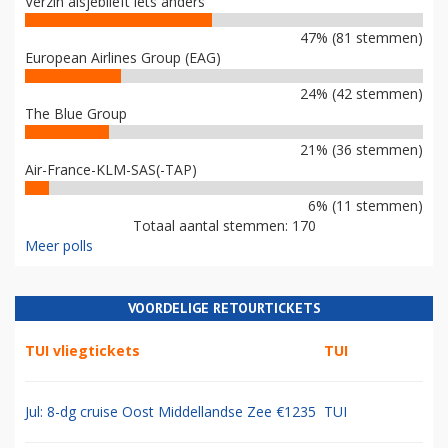
Verzin alsjeblieft iets anders
47% (81 stemmen)
European Airlines Group (EAG)
24% (42 stemmen)
The Blue Group
21% (36 stemmen)
Air-France-KLM-SAS(-TAP)
6% (11 stemmen)
Totaal aantal stemmen: 170
Meer polls
VOORDELIGE RETOURTICKETS
TUI vliegtickets
TUI
Jul: 8-dg cruise Oost Middellandse Zee €1235
TUI