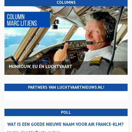
COLUMNS
MIJNBOUW, EU EN LUCHTVAART
PARTNERS VAN LUCHTVAARTNIEUWS.NL!
POLL
WAT IS EEN GOEDE NIEUWE NAAM VOOR AIR FRANCE-KLM?