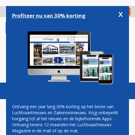
Overslaan
en
x
Digitaal Magazine
Registreer
Check in
naar
Profiteer nu van 30% korting
de
inhoud
gaan
Magazine
Podcasts
Vacatures
Toggl
naviga
Ontvang een jaar lang 30% korting op het beste van
Luchtvaartnieuws en Zakenreisnieuws. Krijg onbeperkt
toegang tot al het nieuws en de bijbehorende Apps.
'DIRECTEUR
Ontvang tevens 12 maanden het Luchtvaartnieuws
DIAMANTBEDRIJF IN BEELD
Magazine in de mail of op de mat.