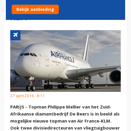
ALS TOPMAN AIR FRANCE-
Bekijk aanbieding
KLM'
27 april 2016 - 8:11
PARIJS - Topman Philippe Mellier van het Zuid-
Afrikaanse diamantbedrijf De Beers is in beeld als
mogelijke nieuwe topman van Air France-KLM.
Ook twee divisiedirecteuren van vliegtuigbouwer