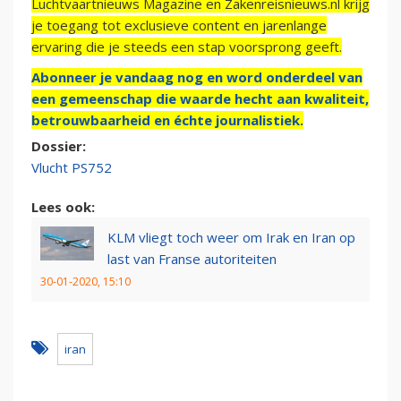
Luchtvaartnieuws Magazine en Zakenreisnieuws.nl krijg
je toegang tot exclusieve content en jarenlange
ervaring die je steeds een stap voorsprong geeft.
Abonneer je vandaag nog en word onderdeel van
een gemeenschap die waarde hecht aan kwaliteit,
betrouwbaarheid en échte journalistiek.
Dossier:
Vlucht PS752
Lees ook:
KLM vliegt toch weer om Irak en Iran op
last van Franse autoriteiten
30-01-2020, 15:10
iran