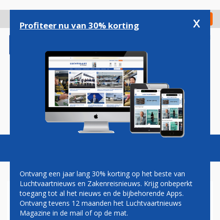
Overslaan
en
x
Digitaal Magazine
Registreer
Check in
naar
Profiteer nu van 30% korting
de
inhoud
gaan
Magazine
Podcasts
Vacatures
Toggl
naviga
Ontvang een jaar lang 30% korting op het beste van
Luchtvaartnieuws en Zakenreisnieuws. Krijg onbeperkt
toegang tot al het nieuws en de bijbehorende Apps.
EASA ADVISEERT: GEEN
Ontvang tevens 12 maanden het Luchtvaartnieuws
PASSAGIERSVLUCHTEN IN
Magazine in de mail of op de mat.