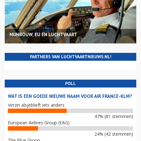
MIJNBOUW, EU EN LUCHTVAART
PARTNERS VAN LUCHTVAARTNIEUWS.NL!
POLL
WAT IS EEN GOEDE NIEUWE NAAM VOOR AIR FRANCE-KLM?
Verzin alsjeblieft iets anders
47% (81 stemmen)
European Airlines Group (EAG)
24% (42 stemmen)
The Blue Group