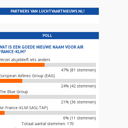
PARTNERS VAN LUCHTVAARTNIEUWS.NL!
POLL
WAT IS EEN GOEDE NIEUWE NAAM VOOR AIR
FRANCE-KLM?
Verzin alsjeblieft iets anders
47% (81 stemmen)
European Airlines Group (EAG)
24% (42 stemmen)
The Blue Group
21% (36 stemmen)
Air-France-KLM-SAS(-TAP)
6% (11 stemmen)
Totaal aantal stemmen: 170