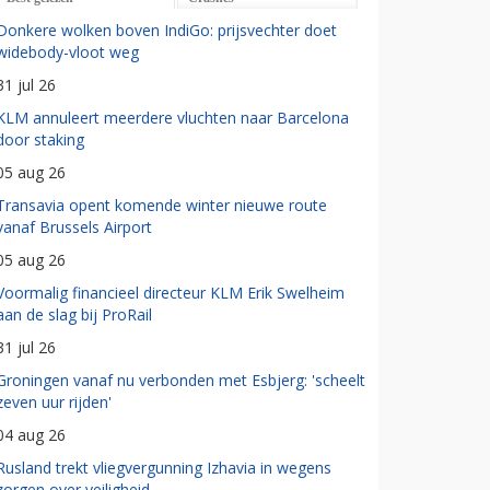
Donkere wolken boven IndiGo: prijsvechter doet
widebody-vloot weg
31 jul 26
KLM annuleert meerdere vluchten naar Barcelona
door staking
05 aug 26
Transavia opent komende winter nieuwe route
vanaf Brussels Airport
05 aug 26
Voormalig financieel directeur KLM Erik Swelheim
aan de slag bij ProRail
31 jul 26
Groningen vanaf nu verbonden met Esbjerg: 'scheelt
zeven uur rijden'
04 aug 26
Rusland trekt vliegvergunning Izhavia in wegens
zorgen over veiligheid