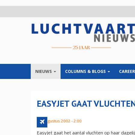
Overslaan
en
naar
de
inhoud
gaan
NIEUWS
COLUMNS & BLOGS
CAREER
EASYJET GAAT VLUCHTE
11 augustus 2002 - 2:00
EasyJet gaat het aantal vluchten op haar dageli