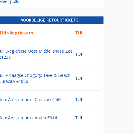
Meer polls
VOORDELIGE RETOURTICKETS
TUI vliegtickets
TUI
Jul: 8-dg cruise Oost Middellandse Zee
TUI
€1235
Jul: 9-daagse Chogogo Dive & Beach
TUI
Curacao €1056
Sep: Amsterdam - Curacao €569
TUI
Sep: Amsterdam - Aruba €614
TUI