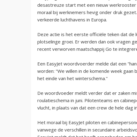
desastreuze start met een nieuw werkrooster 
moraal bij werknemers hevig onder druk gezet.
verkeerde luchthavens in Europa.
Deze actie is het eerste officiële teken dat d
plotselinge groei. Er werden dan ook vragen
recent verworven maatschappij Go te integreren 
Een EasyJet woordvoerder melde dat een "hand
worden: "We willen in de komende week gaan be
het einde van het winterschema."
De woordvoeder meldt verder dat er zaken mis 
roulatieschema in juni. Pilotenteams en cabi
vlucht, in plaats van dat een crew de hele dag 
Het moraal bij EasyJet piloten en cabineperso
vanwege de verschillen in secundaire arbeids
EasyJet meldt dat het heeft aangeboden om he