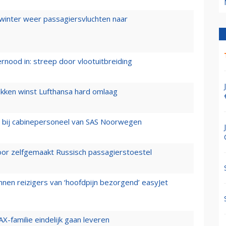
 winter weer passagiersvluchten naar
ernood in: streep door vlootuitbreiding
ukken winst Lufthansa hard omlaag
 bij cabinepersoneel van SAS Noorwegen
voor zelfgemaakt Russisch passagierstoestel
nen reizigers van ‘hoofdpijn bezorgend’ easyJet
X-familie eindelijk gaan leveren