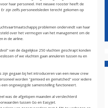
voor haar personeel. Het nieuwe rooster heeft de
 Er zijn zelfs personeelsleden terecht gekomen op
e luchtvaartmaatschappij problemen ondervindt van haar
 gesteld over het vermogen van het management om de
in de airline.
vol" van de dagelijkse 250 vluchten geschrapt konden
slissen of we vluchten gaan annuleren tussen nu en
zijn gegaan bij het introduceren van een nieuw crew
nepersoneel worden "gemixed en gematched" voor iedere
in een ongewijzigde samenstelling functioneert.
neel was de afgelopen maanden al verslechterd
voorwaarden tussen Go en EasyJet.
t salaris van gezagvoerders met 1,5% te verhogen en