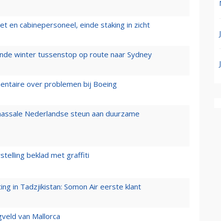
t en cabinepersoneel, einde staking in zicht
mende winter tussenstop op route naar Sydney
mentaire over problemen bij Boeing
 massale Nederlandse steun aan duurzame
stelling beklad met graffiti
g in Tadzjikistan: Somon Air eerste klant
gveld van Mallorca