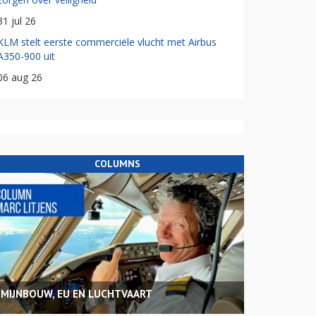
31 jul 26
KLM stelt eerste commerciële vlucht met Airbus
A350-900 uit
06 aug 26
COLUMNS
MIJNBOUW, EU EN LUCHTVAART