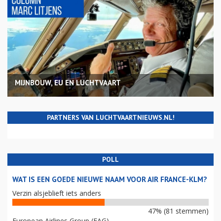
MIJNBOUW, EU EN LUCHTVAART
PARTNERS VAN LUCHTVAARTNIEUWS.NL!
POLL
WAT IS EEN GOEDE NIEUWE NAAM VOOR AIR FRANCE-KLM?
Verzin alsjeblieft iets anders
47% (81 stemmen)
European Airlines Group (EAG)