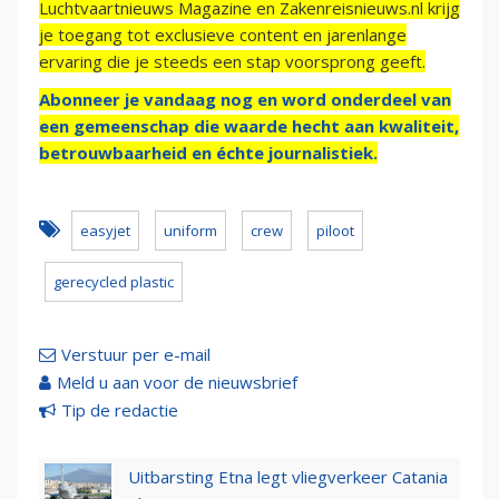
Luchtvaartnieuws Magazine en Zakenreisnieuws.nl krijg
je toegang tot exclusieve content en jarenlange
ervaring die je steeds een stap voorsprong geeft.
Abonneer je vandaag nog en word onderdeel van
een gemeenschap die waarde hecht aan kwaliteit,
betrouwbaarheid en échte journalistiek.
easyjet
uniform
crew
piloot
gerecycled plastic
Verstuur per e-mail
Meld u aan voor de nieuwsbrief
Tip de redactie
Uitbarsting Etna legt vliegverkeer Catania