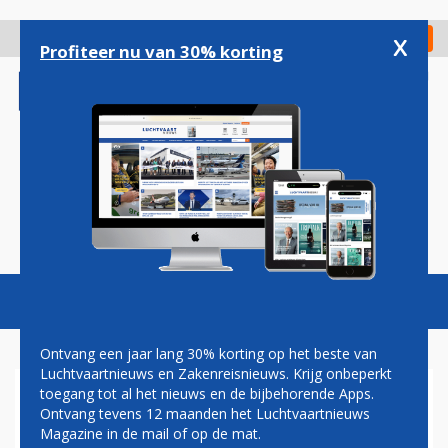
Overslaan
en
x
Digitaal Magazine
Registreer
Check in
naar
Profiteer nu van 30% korting
de
inhoud
gaan
Magazine
Podcasts
Vacatures
Toggl
naviga
Ontvang een jaar lang 30% korting op het beste van
Luchtvaartnieuws en Zakenreisnieuws. Krijg onbeperkt
toegang tot al het nieuws en de bijbehorende Apps.
EASYJET WINT
Ontvang tevens 12 maanden het Luchtvaartnieuws
DUURZAAMHEIDSPRIJS VOOR
Magazine in de mail of op de mat.