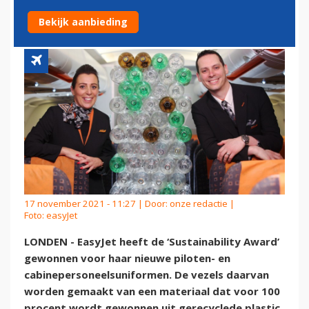
GERECYCLEDE UNIFORMEN
Bekijk aanbieding
17 november 2021 - 11:27 | Door:
onze redactie
|
Foto: easyJet
LONDEN - EasyJet heeft de ‘Sustainability Award’
gewonnen voor haar nieuwe piloten- en
cabinepersoneelsuniformen. De vezels daarvan
worden gemaakt van een materiaal dat voor 100
procent wordt gewonnen uit gerecyclede plastic