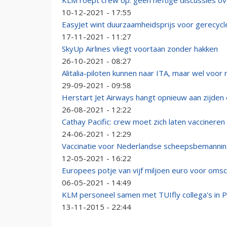
KLM roept crew op: geen heftige discussies ov
10-12-2021 - 17:55
EasyJet wint duurzaamheidsprijs voor gerecyc
17-11-2021 - 11:27
SkyUp Airlines vliegt voortaan zonder hakken
26-10-2021 - 08:27
Alitalia-piloten kunnen naar ITA, maar wel voor
29-09-2021 - 09:58
Herstart Jet Airways hangt opnieuw aan zijden 
26-08-2021 - 12:22
Cathay Pacific: crew moet zich laten vaccineren 
24-06-2021 - 12:29
Vaccinatie voor Nederlandse scheepsbemanning
12-05-2021 - 16:22
Europees potje van vijf miljoen euro voor oms
06-05-2021 - 14:49
KLM personeel samen met TUIfly collega's in 
13-11-2015 - 22:44