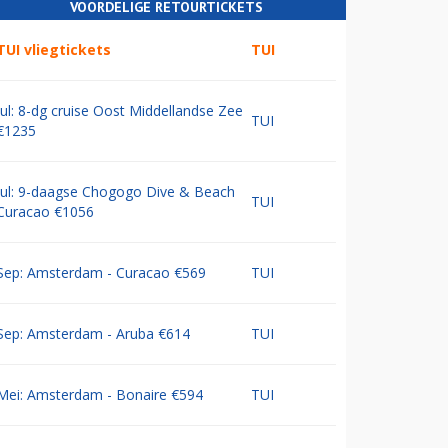
VOORDELIGE RETOURTICKETS
TUI vliegtickets
TUI
Jul: 8-dg cruise Oost Middellandse Zee
TUI
€1235
Jul: 9-daagse Chogogo Dive & Beach
TUI
Curacao €1056
Sep: Amsterdam - Curacao €569
TUI
Sep: Amsterdam - Aruba €614
TUI
Mei: Amsterdam - Bonaire €594
TUI