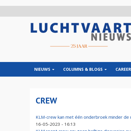
Overslaan
en
naar
de
inhoud
gaan
NIEUWS
COLUMNS & BLOGS
CAREER
CREW
KLM-crew kan met één onderbroek minder de u
16-05-2023 - 16:13