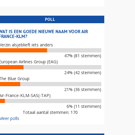
POLL
WAT IS EEN GOEDE NIEUWE NAAM VOOR AIR
FRANCE-KLM?
Verzin alsjeblieft iets anders
47% (81 stemmen)
European Airlines Group (EAG)
24% (42 stemmen)
The Blue Group
21% (36 stemmen)
Air-France-KLM-SAS(-TAP)
6% (11 stemmen)
Totaal aantal stemmen: 170
Meer polls