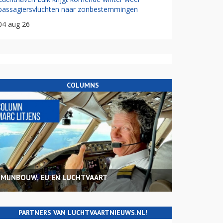
passagiersvluchten naar zonbestemmingen
04 aug 26
COLUMNS
MIJNBOUW, EU EN LUCHTVAART
PARTNERS VAN LUCHTVAARTNIEUWS.NL!