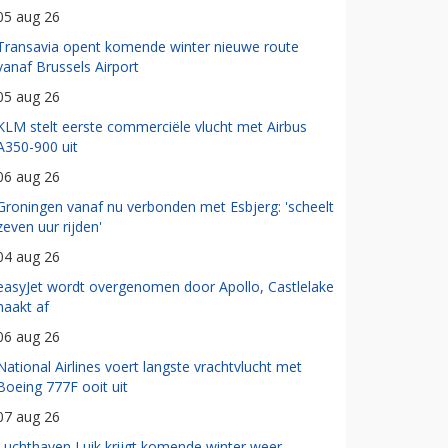
05 aug 26
Transavia opent komende winter nieuwe route
vanaf Brussels Airport
05 aug 26
KLM stelt eerste commerciële vlucht met Airbus
A350-900 uit
06 aug 26
Groningen vanaf nu verbonden met Esbjerg: 'scheelt
zeven uur rijden'
04 aug 26
easyJet wordt overgenomen door Apollo, Castlelake
haakt af
06 aug 26
National Airlines voert langste vrachtvlucht met
Boeing 777F ooit uit
07 aug 26
Luchthaven Luik krijgt komende winter weer