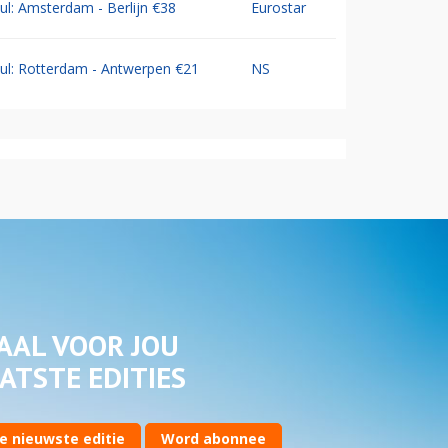
Jul: Amsterdam - Berlijn €38
Eurostar
Jul: Rotterdam - Antwerpen €21
NS
AAL VOOR JOU
ATSTE EDITIES
e nieuwste editie
Word abonnee