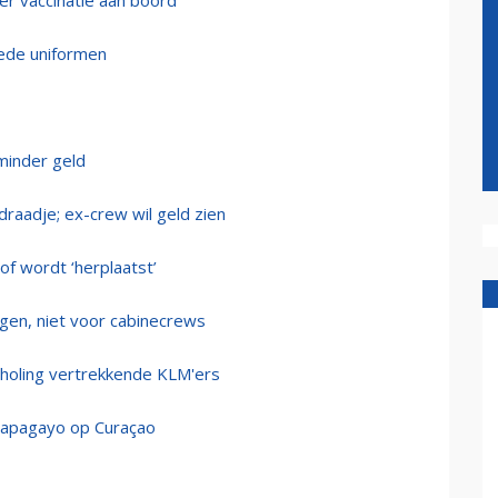
er vaccinatie aan boord
lede uniformen
 minder geld
draadje; ex-crew wil geld zien
of wordt ‘herplaatst’
en, niet voor cabinecrews
choling vertrekkende KLM'ers
Papagayo op Curaçao