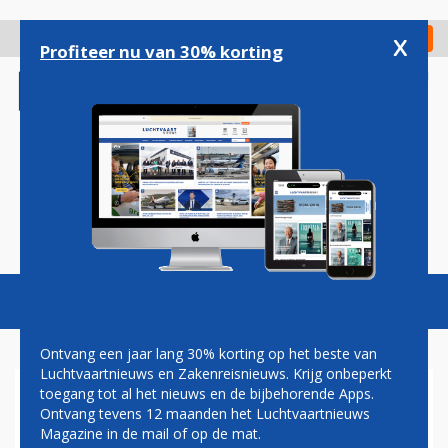
Overslaan
en
x
Digitaal Magazine
Registreer
Check in
naar
Profiteer nu van 30% korting
de
inhoud
gaan
Magazine
Podcasts
Vacatures
Toggl
naviga
Ontvang een jaar lang 30% korting op het beste van
Luchtvaartnieuws en Zakenreisnieuws. Krijg onbeperkt
toegang tot al het nieuws en de bijbehorende Apps.
KLM-CREW KAN MET ÉÉN
Ontvang tevens 12 maanden het Luchtvaartnieuws
ONDERBROEK MINDER DE
Magazine in de mail of op de mat.