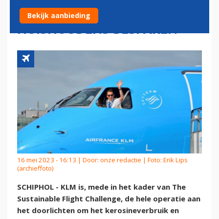
UITSTOOT VAN DRIE
Bekijk aanbieding
HUISHOUDENS BESPAREN
16 mei 2023 - 16:13 | Door:
onze redactie
| Foto: Erik Lips
(archieffoto)
SCHIPHOL - KLM is, mede in het kader van The
Sustainable Flight Challenge, de hele operatie aan
het doorlichten om het kerosineverbruik en